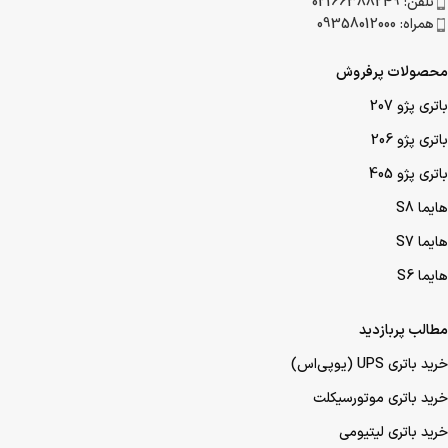
تلفن: 02166388249
همراه: 09358012000
محصولات پرفروش
باتری پژو 207
باتری پژو 206
باتری پژو 405
هایما S8
هایما S7
هایما S6
مطالب پربازدید
خرید باتری UPS (یو‌پی‌اس)
خرید باتری موتورسیکلت
خرید باتری لیتیومی