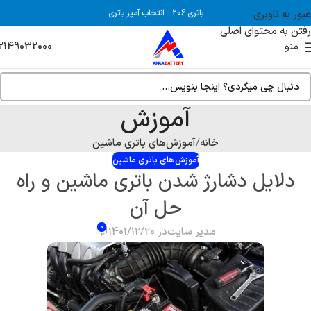
عبور به ناوبری
باتری 206
-
انتخاب آمپر باتری
رفتن به محتوای اصلی
2149032000
منو
آموزش
خانه
آموزش‌های باتری ماشین
آموزش‌های باتری ماشین
دلایل دشارژ شدن باتری ماشین و راه
حل آن
0
مدیر سایت
در 1401/12/20