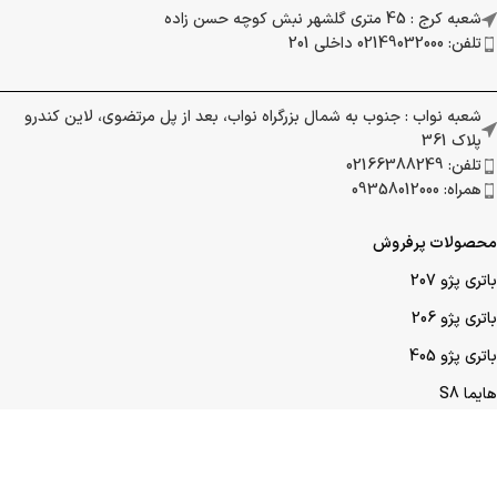
شعبه کرج : 45 متری گلشهر نبش کوچه حسن زاده
تلفن: 02149032000 داخلی 201
شعبه نواب : جنوب به شمال بزرگراه نواب، بعد از پل مرتضوی، لاین کندرو
پلاک 361
تلفن: 02166388249
همراه: 09358012000
محصولات پرفروش
باتری پژو 207
باتری پژو 206
باتری پژو 405
هایما S8
هایما S7
هایما S6