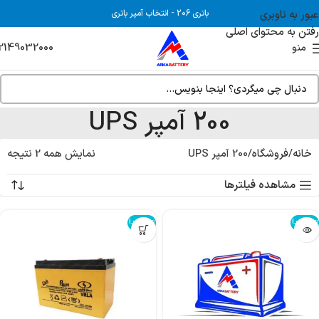
عبور به ناوبری
باتری 206
-
انتخاب آمپر باتری
رفتن به محتوای اصلی
2149032000
منو
200 آمپر UPS
خانه
فروشگاه
200 آمپر UPS
نمایش همه 2 نتیجه
مشاهده فیلترها
تمام شد!
تمام شد!