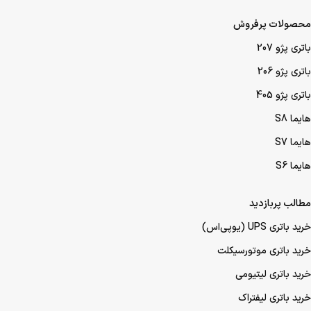
محصولات پرفروش
باتری پژو 207
باتری پژو 206
باتری پژو 405
هایما S8
هایما S7
هایما S6
مطالب پربازدید
خرید باتری UPS (یو‌پی‌اس)
خرید باتری موتورسیکلت
خرید باتری لیتیومی
خرید باتری لیفتراک