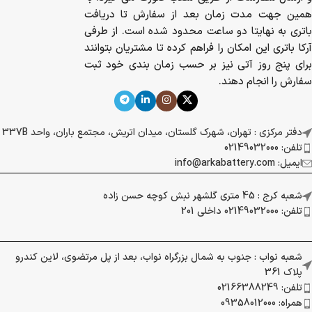
همین جهت مدت زمان بعد از سفارش تا دریافت
باتری به نهایتا دو ساعت محدود شده است. از طرفی
آرکا باتری این امکان را فراهم کرده تا مشتریان بتوانند
برای پنج روز آتی نیز بر حسب زمان بندی خود ثبت
سفارش را انجام دهند.
دفتر مرکزی : تهران، شهرک گلستان، میدان اتریش، مجتمع باران، واحد 337B
تلفن: 02149032000
ایمیل: info@arkabattery.com
شعبه کرج : 45 متری گلشهر نبش کوچه حسن زاده
تلفن: 02149032000 داخلی 201
شعبه نواب : جنوب به شمال بزرگراه نواب، بعد از پل مرتضوی، لاین کندرو
پلاک 361
تلفن: 02166388249
همراه: 09358012000