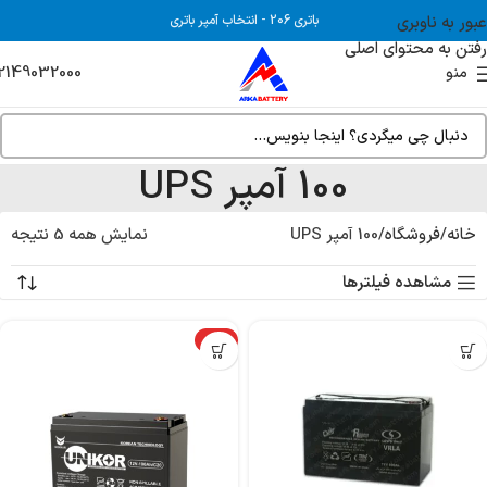
عبور به ناوبری
باتری 206
-
انتخاب آمپر باتری
رفتن به محتوای اصلی
2149032000
منو
100 آمپر UPS
خانه
فروشگاه
100 آمپر UPS
نمایش همه 5 نتیجه
مشاهده فیلترها
ویژه