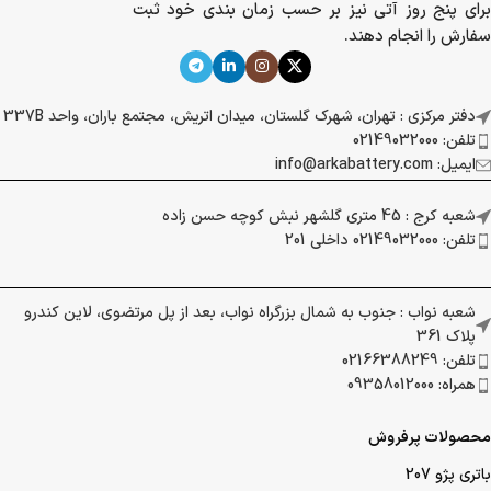
برای پنج روز آتی نیز بر حسب زمان بندی خود ثبت
سفارش را انجام دهند.
دفتر مرکزی : تهران، شهرک گلستان، میدان اتریش، مجتمع باران، واحد 337B
تلفن: 02149032000
ایمیل: info@arkabattery.com
شعبه کرج : 45 متری گلشهر نبش کوچه حسن زاده
تلفن: 02149032000 داخلی 201
شعبه نواب : جنوب به شمال بزرگراه نواب، بعد از پل مرتضوی، لاین کندرو
پلاک 361
تلفن: 02166388249
همراه: 09358012000
محصولات پرفروش
باتری پژو 207