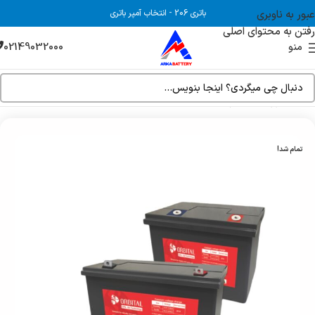
عبور به ناوبری
باتری 206
-
انتخاب آمپر باتری
رفتن به محتوای اصلی
02149032000
منو
خانه
فروشگاه
باتری UPS
تمام شد!