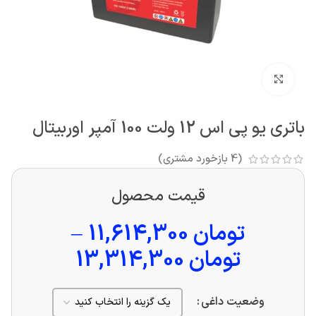
بزرگنمایی تصویر
باتری یو پی اس 12 ولت 100 آمپر اوربیتال
(
4
بازخورد مشتری)
قیمت محصول
تومان
11,614,300
–
تومان
13,314,300
وضعیت داغی