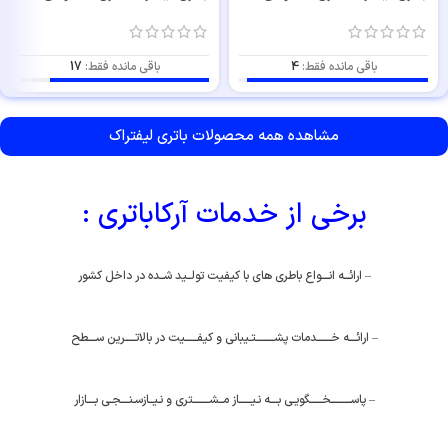
باقی مانده فقط:
4
باقی مانده فقط:
17
مشاهده همه محصولات باتری‌ لیفتراک
برخی از خدمات آرکاباتری :
– ارائـــه انــــواع باطری های با کیفیت تولــید شــده در داخل کشور
– ارائــــه خـــــــدمات پشـــــــــتـیبانی و کیفــــــیت در بالاتـــــرین ســــطح
– پاســــــــــخــــــگویـی بــــه نـیــــــاز مــشــــــــتری و نـیــازسـنــــجـی بــــازار