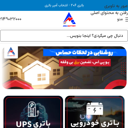
عبور به ناوبری
باتری 206
-
انتخاب آمپر باتری
رفتن به محتوای اصلی
2149032000
منو