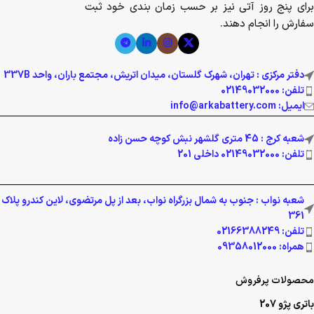
برای پنج روز آتی نیز بر حسب زمان بندی خود ثبت
سفارش را انجام دهند.
دفتر مرکزی : تهران، شهرک گلستان، میدان اتریش، مجتمع باران، واحد 337B
تلفن: 02149032000
ایمیل: info@arkabattery.com
شعبه کرج : 45 متری گلشهر نبش کوچه حسن زاده
تلفن: 02149032000 داخلی 201
شعبه نواب : جنوب به شمال بزرگراه نواب، بعد از پل مرتضوی، لاین کندرو پلاک
361
تلفن: 02166388249
همراه: 09358012000
محصولات پرفروش
باتری پژو 207