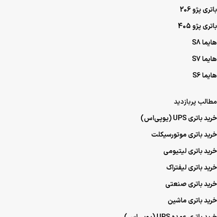
باتری پژو 206
باتری پژو 405
هایما S8
هایما S7
هایما S6
مطالب پربازدید
خرید باتری UPS (یو‌پی‌اس)
خرید باتری موتورسیکلت
خرید باتری لیتیومی
خرید باتری لیفتراک
خرید باتری صنعتی
خرید باتری ماشین