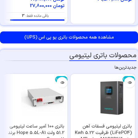
تومان
27,800,000
باقی مانده فقط:
3
مشاهده همه محصولات باتری‌ یو پی اس (UPS)
محصولات باتری لیتیومی
جدیدترین‌ها
تمام شد!
تمام شد!
باتری لیتیومی فسفات آهن
باتری 100 آمپر ساعت لیتیومی
(LiFePO4) ظرفیت Kwh 5.22
51.2 ولت Hope 5.5L-A1 برند