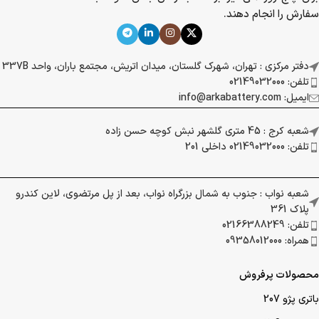
سفارش را انجام دهند.
دفتر مرکزی : تهران، شهرک گلستان، میدان اتریش، مجتمع باران، واحد 337B
تلفن: 02149032000
ایمیل: info@arkabattery.com
شعبه کرج : 45 متری گلشهر نبش کوچه حسن زاده
تلفن: 02149032000 داخلی 201
شعبه نواب : جنوب به شمال بزرگراه نواب، بعد از پل مرتضوی، لاین کندرو
پلاک 361
تلفن: 02166388249
همراه: 09358012000
محصولات پرفروش
باتری پژو 207