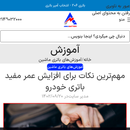
عبور به ناوبری
باتری 206
-
انتخاب آمپر باتری
رفتن به محتوای اصلی
2149032000
منو
آموزش
خانه
آموزش‌های باتری ماشین
آموزش‌های باتری ماشین
مهم‌ترین نکات برای افزایش عمر مفید
باتری خودرو
مدیر سایت
در 1402/08/20