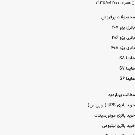
همراه: 09358012000
محصولات پرفروش
باتری پژو 207
باتری پژو 206
باتری پژو 405
هایما S8
هایما S7
هایما S6
مطالب پربازدید
خرید باتری UPS (یو‌پی‌اس)
خرید باتری موتورسیکلت
خرید باتری لیتیومی