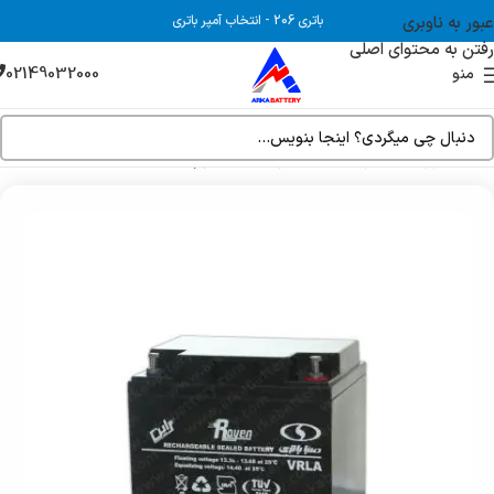
عبور به ناوبری
باتری 206
-
انتخاب آمپر باتری
رفتن به محتوای اصلی
02149032000
منو
خانه
فروشگاه
خرید عمده باتری UPS (یو پی اس)