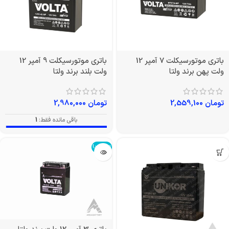
باتری موتورسیکلت 7 آمپر 12
باتری موتورسیکلت 9 آمپر 12
ولت پهن برند ولتا
ولت بلند برند ولتا
تومان
2,559,100
تومان
2,980,000
باقی مانده فقط:
1
تمام شد!