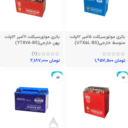
باتری موتورسیکلت 5آمپر 12ولت
باتری موتورسیکلت 7آمپر 12ولت
متوسط خارجی(UTX5L-BS)
پهن خارجی(YTX7A-BS)
(1)
تومان
1,957,500
تومان
2,187,000
تمام شد!
تمام شد!