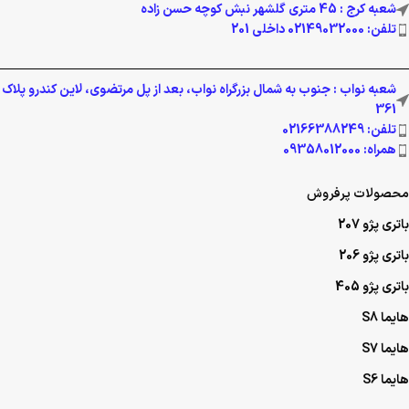
شعبه کرج : 45 متری گلشهر نبش کوچه حسن زاده
تلفن: 02149032000 داخلی 201
شعبه نواب : جنوب به شمال بزرگراه نواب، بعد از پل مرتضوی، لاین کندرو پلاک
361
تلفن: 02166388249
همراه: 09358012000
محصولات پرفروش
باتری پژو 207
باتری پژو 206
باتری پژو 405
هایما S8
هایما S7
هایما S6