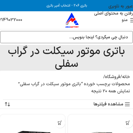
عبور به ناوبری
باتری 206
-
انتخاب آمپر باتری
رفتن به محتوای اصلی
2149032000
منو
باتری موتور سیکلت در گراب
سفلی
خانه
فروشگاه
محصولات برچسب خورده “باتری موتور سیکلت در گراب سفلی”
نمایش همه 20 نتیجه
مشاهده فیلترها