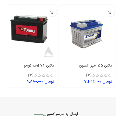
باتری 55 آمپر اکسون
باتری 74 آمپر توربو
(2)
(2)
تومان
7,422,900
تومان
8,880,000
ارسال به سراسر کشور