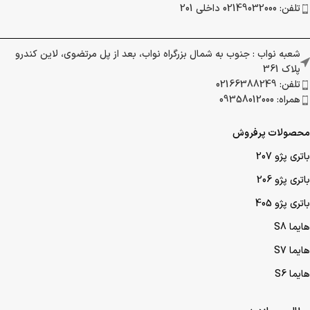
تلفن: 02149032000 داخلی 201
شعبه نواب : جنوب به شمال بزرگراه نواب، بعد از پل مرتضوی، لاین کندرو
پلاک 361
تلفن: 02166388249
همراه: 09358012000
محصولات پرفروش
باتری پژو 207
باتری پژو 206
باتری پژو 405
هایما S8
هایما S7
هایما S6