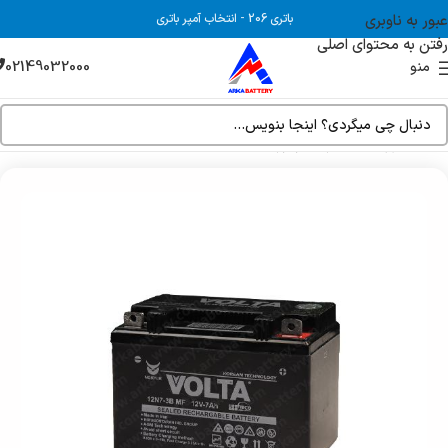
عبور به ناوبری
باتری 206
-
انتخاب آمپر باتری
رفتن به محتوای اصلی
02149032000
منو
خانه
فروشگاه
باتری موتور سیکلت