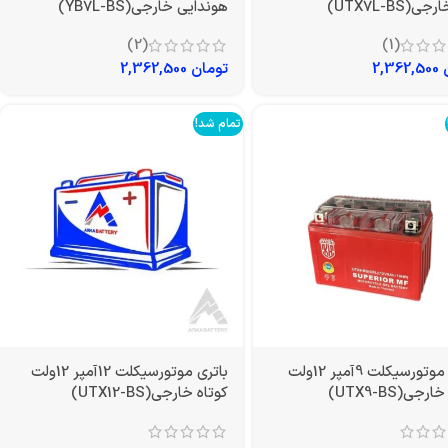
ی(UTX7L-BS)
هوندایی خارجی(YB7L-BS)
(2)
(1)
2,362,500
تومان
2,362,500
تمام شد!
باتری موتورسیکلت 9آمپر 12ولت
باتری موتورسیکلت 12آمپر 12ولت
رجی(UTX9-BS)
کوتاه خارجی(UTX12-BS)