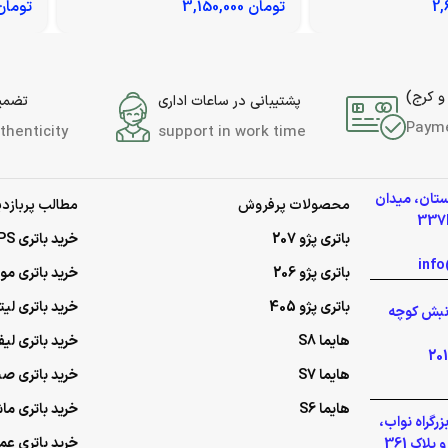
تومان
3,150,000
تومان
و کرج)
پشتیبانی در ساعات اداری
تضمین
Paym
thenticity
support in work time
ستان، میدان
محصولات پرفروش
مطالب پربازدی
باتری پژو 207
خرید باتری UPS (یو‌پی‌اس)
باتری پژو 206
خرید باتری م
باتری پژو 405
خرید باتری لی
گلشهر نبش کوچه
هایما S8
خرید باتری لیف
هایما S7
خرید باتری ص
هایما S6
خرید باتری ما
رگراه نواب،
خرید باتری عمده UPS (یو‌پ
لاک 361