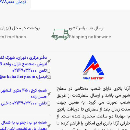
تومان
2,678,000
ارسال به سراسر کشور
پرداخت در محل (تهران 
ent methods
Shipping nationwide
دفتر مرکزی : تهران، شهرک گل
اتریش، مجتمع باران، واحد 337B
تلفن: 02149032000
ایمیل: info@arkabattery.com
آرکا باتری دارای شعب مختلفی در سطح
شعبه کرج : 45 متری 
شهر می باشد و ارسال سفارشات از طریق
حسن زاده
شعب صورت می گیرد. به همین جهت
تلفن: 02149032000 داخلی 201
مدت زمان بعد از سفارش تا دریافت باتری
به نهایتا دو ساعت محدود شده است. از
شعبه نواب : جنوب به شمال بز
طرفی آرکا باتری این امکان را فراهم کرده تا
بعد از پل مرتضوی، لاین کندرو پ