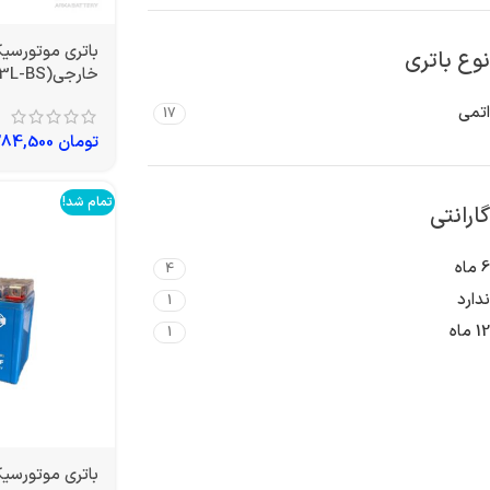
نوع باتری
خارجی(YB3L-BS)
اتمی
17
تومان
1,284,500
تمام شد!
گارانتی
6 ماه
4
ندارد
1
12 ماه
1