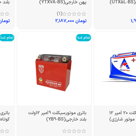
)
پهن خارجی(YTX7A-BS)
بلند خارج
(1)
تومان
2,187,000
تومان
تمام شد!
تمام شد!
باتری موتورسیکلت 20 آمپر 12
باتری موتورسیکلت 9آمپر 12ولت
تور شارژی)
بلند خارجی(YB9-BS)
کوتاه خا