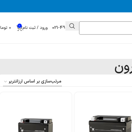
0
021-49032000
ورود / ثبت نام
0
توما
رون