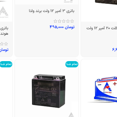
باتری 3 آمپر 12 ولت برند ولتا
تومان
495,000
باتری موتورسیکلت 20 آمپر 12 ولت
هوندا خا
تومان
تمام شد!
تمام شد!