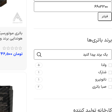
فیلتر
هوندایی برند ول
برند باتری‌ها
تومان
1,746,500
ولتا
5
شارک
1
نانونیرو
1
صبا باتری
2
کارخانه تولید کننده