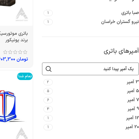
صبا باتری
1
نیرو گستران خراسان
1
برند یونیکور
آمپرهای باتری
تومان
6,603,300
تمام شد!
3 آمپر
2
5 آمپر
5
7 آمپر
6
9 آمپر
4
12 آمپر
1
20 آمپر
1