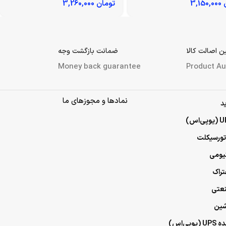
3,150,000
تومان
3,260,000
 اصالت کالا
ضمانت بازگشت وجه
Money back guarantee
Product Au
نمادها و مجوزهای ما
د
وتورسیکلت
تیومی
تراک
نعتی
شین
ی‌اس)