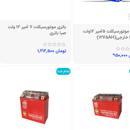
باتری موتورسیکلت 7 آمپر 12 ولت
باتری موتورسیکلت 5آمپر 12ولت
صبا باتری
رجی(12V5AH)
تومان
1,212,500
950,000
تمام شد!