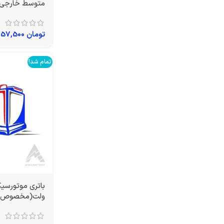
متوسط خارجی(UTX5L-BS
تومان
1,957,500
تمام شد!
ولت(مخصوص مو