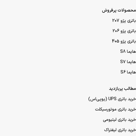
محصولات پرفروش
باتری پژو 207
باتری پژو 206
باتری پژو 405
هایما S8
هایما S7
هایما S6
مطالب پربازدید
خرید باتری UPS (یو‌پی‌اس)
خرید باتری موتورسیکلت
خرید باتری لیتیومی
خرید باتری لیفتراک