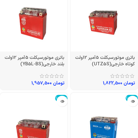
باتری موتورسیکلت 5آمپر 12ولت
باتری موتورسیکلت 5آمپر 12ولت
کوتاه خارجی(UTZ5S)
بلند خارجی(YB5L-BS)
تومان
1,822,500
تومان
1,957,500
تمام شد!
تمام شد!