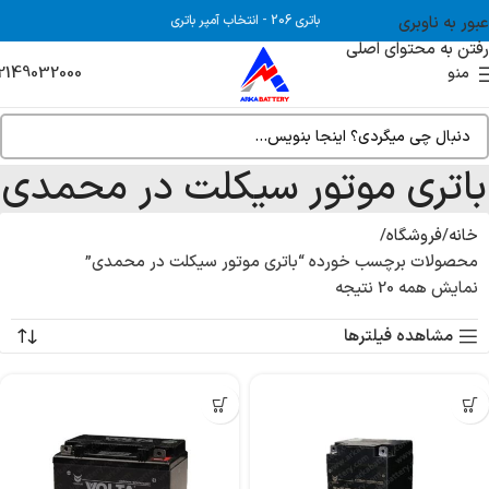
عبور به ناوبری
باتری 206
-
انتخاب آمپر باتری
رفتن به محتوای اصلی
2149032000
منو
باتری موتور سیکلت در محمدی
خانه
فروشگاه
محصولات برچسب خورده “باتری موتور سیکلت در محمدی”
نمایش همه 20 نتیجه
مشاهده فیلترها