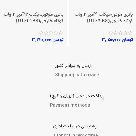
باتری موتورسیکلت 9آمپر 12ولت
باتری موتورسیکلت 12آمپر 12ولت
کوتاه خارجی(UTX9-BS)
کوتاه خارجی(UTX12-BS)
تومان
3,150,000
تومان
3,260,000
ارسال به سراسر کشور
Shipping nationwide
پرداخت در محل (تهران و کرج)
Payment methods
پشتیبانی در ساعات اداری
support in work time