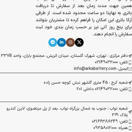
همین جهت مدت زمان بعد از سفارش تا دریافت
باتری به نهایتا دو ساعت محدود شده است. از طرفی
آرکا باتری این امکان را فراهم کرده تا مشتریان بتوانند
برای پنج روز آتی نیز بر حسب زمان بندی خود ثبت
سفارش را انجام دهند.
دفتر مرکزی : تهران، شهرک گلستان، میدان اتریش، مجتمع باران، واحد 337B
تلفن: 02149032000
ایمیل: info@arkabattery.com
شعبه کرج : 45 متری گلشهر نبش کوچه حسن زاده
تلفن: 02149032000 داخلی 201
شعبه نواب : جنوب به شمال بزرگراه نواب، بعد از پل مرتضوی، لاین کندرو
پلاک 361
تلفن: 02166388249
همراه: 09358012000