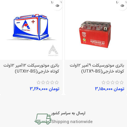
تمام شد!
تمام شد!
باتری موتورسیکلت 9آمپر 12ولت
باتری موتورسیکلت 12آمپر 12ولت
کوتاه خارجی(UTX9-BS)
کوتاه خارجی(UTX12-BS)
تومان
3,150,000
تومان
3,260,000
ارسال به سراسر کشور
Shipping nationwide