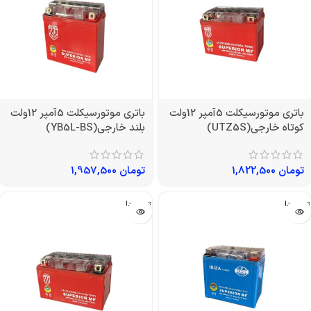
باتری موتورسیکلت 5آمپر 12ولت
باتری موتورسیکلت 5آمپر 12ولت
کوتاه خارجی(UTZ5S)
بلند خارجی(YB5L-BS)
تومان
1,822,500
تومان
1,957,500
تمام شد!
تمام شد!