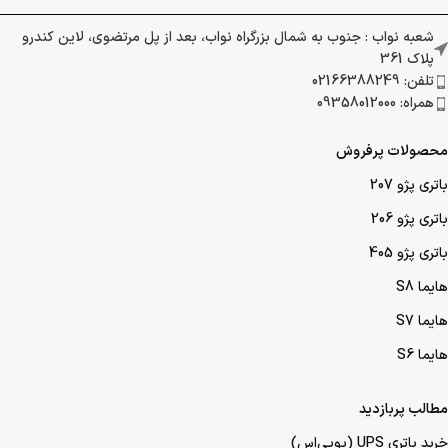
شعبه نواب : جنوب به شمال بزرگراه نواب، بعد از پل مرتضوی، لاین کندرو
پلاک 361
تلفن: 02166388249
همراه: 09358012000
محصولات پرفروش
باتری پژو 207
باتری پژو 206
باتری پژو 405
هایما S8
هایما S7
هایما S6
مطالب پربازدید
خرید باتری UPS (یو‌پی‌اس)