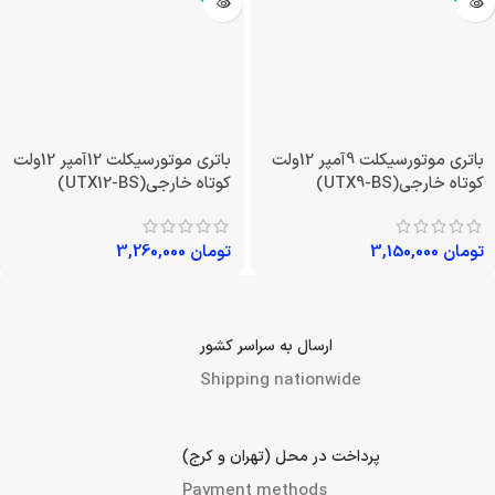
باتری موتورسیکلت 9آمپر 12ولت
باتری موتورسیکلت 12آمپر 12ولت
کوتاه خارجی(UTX9-BS)
کوتاه خارجی(UTX12-BS)
تومان
3,150,000
تومان
3,260,000
ارسال به سراسر کشور
Shipping nationwide
پرداخت در محل (تهران و کرج)
Payment methods