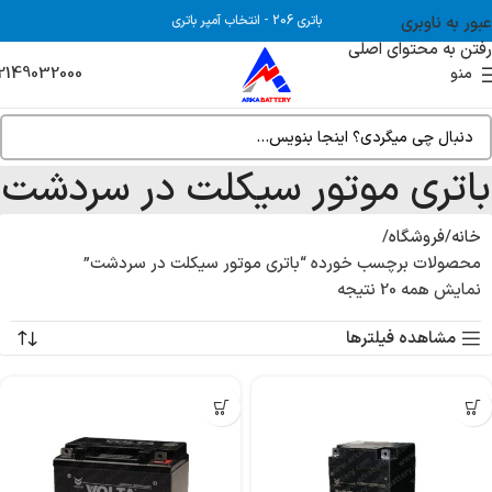
عبور به ناوبری
باتری 206
-
انتخاب آمپر باتری
رفتن به محتوای اصلی
2149032000
منو
باتری موتور سیکلت در سردشت
خانه
فروشگاه
محصولات برچسب خورده “باتری موتور سیکلت در سردشت”
نمایش همه 20 نتیجه
مشاهده فیلترها