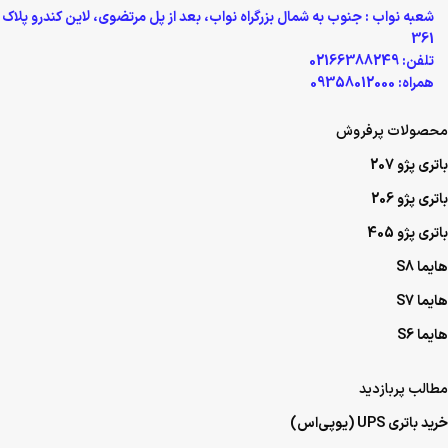
شعبه نواب : جنوب به شمال بزرگراه نواب، بعد از پل مرتضوی، لاین کندرو پلاک
361
تلفن: 02166388249
همراه: 09358012000
محصولات پرفروش
باتری پژو 207
باتری پژو 206
باتری پژو 405
هایما S8
هایما S7
هایما S6
مطالب پربازدید
خرید باتری UPS (یو‌پی‌اس)