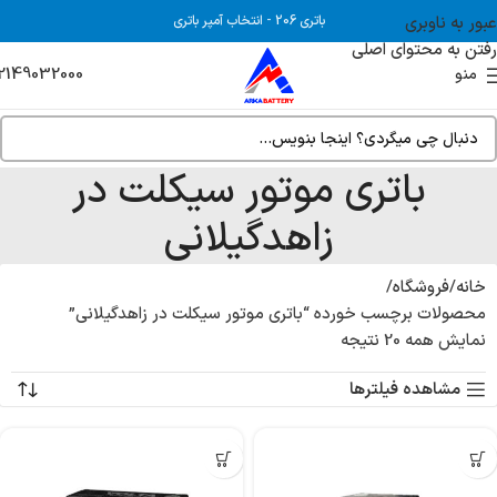
عبور به ناوبری
باتری 206
-
انتخاب آمپر باتری
رفتن به محتوای اصلی
2149032000
منو
باتری موتور سیکلت در
زاهدگیلانی
خانه
فروشگاه
محصولات برچسب خورده “باتری موتور سیکلت در زاهدگیلانی”
نمایش همه 20 نتیجه
مشاهده فیلترها