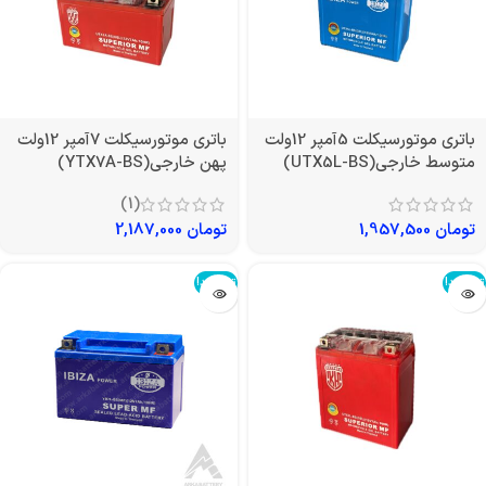
باتری موتورسیکلت 5آمپر 12ولت
باتری موتورسیکلت 7آمپر 12ولت
متوسط خارجی(UTX5L-BS)
پهن خارجی(YTX7A-BS)
(1)
تومان
1,957,500
تومان
2,187,000
تمام شد!
تمام شد!