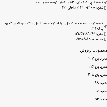
شعبه کرج : 45 متری گلشهر نبش کوچه حسن زاده
تلفن: 02149032000 داخلی 201
شعبه نواب : جنوب به شمال بزرگراه نواب، بعد از پل مرتضوی، لاین کندرو
پلاک 361
تلفن: 02166388249
همراه: 09358012000
محصولات پرفروش
باتری پژو 207
باتری پژو 206
باتری پژو 405
هایما S8
هایما S7
هایما S6