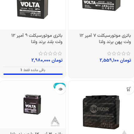
باتری موتورسیکلت 7 آمپر 12
باتری موتورسیکلت 9 آمپر 12
ولت پهن برند ولتا
ولت بلند برند ولتا
تومان
2,559,100
تومان
2,980,000
باقی مانده فقط:
1
تمام شد!