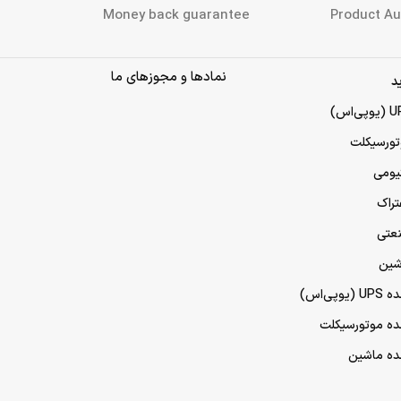
 اصالت کالا
ضمانت بازگشت وجه
Money back guarantee
Product Au
نمادها و مجوزهای ما
د
تورسیکلت
تیومی
تراک
نعتی
شین
پی‌اس)