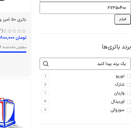
باتری 50 آمپر واریان
فیلتر
(2)
تومان
4,800,000
برند باتری‌ها
سفارش داده شده:
7
توربو
1
شارک
8
واریان
1
اوربیتال
4
سوزوکی
6