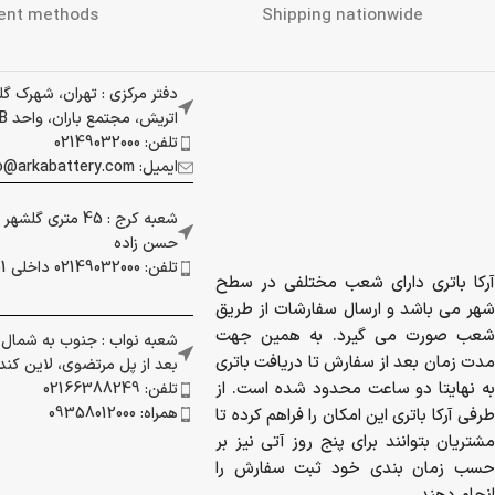
ارسال به سراسر کشور
پرداخت در محل (تهران 
ent methods
Shipping nationwide
دفتر مرکزی : تهران، شهرک گ
اتریش، مجتمع باران، واحد 337B
تلفن: 02149032000
ایمیل: info@arkabattery.com
آرکا باتری دارای شعب مختلفی در سطح
شعبه کرج : 45 متری
شهر می باشد و ارسال سفارشات از طریق
حسن زاده
شعب صورت می گیرد. به همین جهت
تلفن: 02149032000 داخلی 201
مدت زمان بعد از سفارش تا دریافت باتری
به نهایتا دو ساعت محدود شده است. از
شعبه نواب : جنوب به شمال بز
طرفی آرکا باتری این امکان را فراهم کرده تا
بعد از پل مرتضوی، لاین کندرو 
مشتریان بتوانند برای پنج روز آتی نیز بر
تلفن: 02166388249