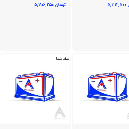
ی
باتری 55 آمپر سوزوکی
5,312,500
تومان
5,706,250
تمام شد!