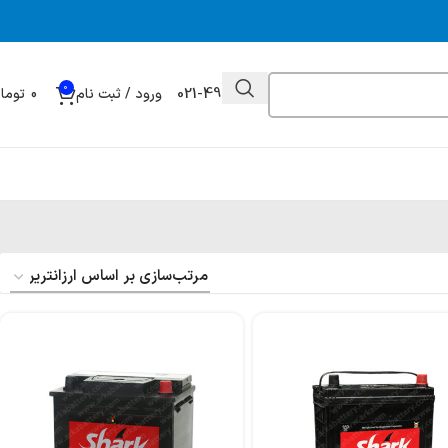
0
021-49032000
ورود / ثبت نام
0
توما