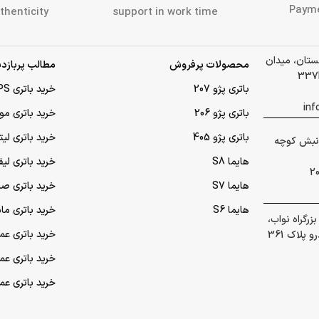
و کرج)
پشتیبانی در ساعات اداری
تضمین
Paym
thenticity
support in work time
لستان، میدان
محصولات پرفروش
مطالب پربازدی
باتری پژو 207
خرید باتری UPS (یو‌پی‌اس)
باتری پژو 206
خرید باتری مو
باتری پژو 405
خرید باتری لی
 گلشهر نبش کوچه
هایما S8
خرید باتری لیف
هایما S7
خرید باتری ص
هایما S6
خرید باتری ما
رگراه نواب،
خرید باتری عمده UPS (یو‌
پلاک 361