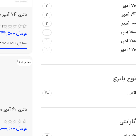
70 آمپر
2
باتری 74 آمپر شارک
74 آمپر
2
100 آمپر
2
(2)
150 آمپر
1
تومان
9,342,500
200 آمپر
1
سفارش داده شده:
6
220 آمپر
1
تمام شد!
نوع باتری
اتمی
20
گارانتی