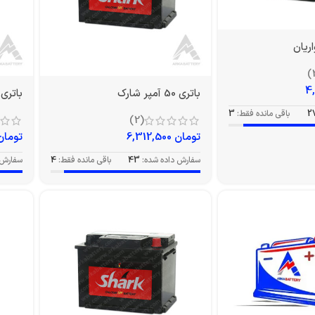
باتری 50 آمپر شارک
باتری 45 آمپر شار
2
باقی مانده فقط:
3
(2)
تومان
6,312,500
تومان
سفارش داده شده:
43
باقی مانده فقط:
4
سفارش 