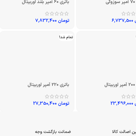
ی
باتری 60 آمپر بلند اوربیتال
6,737,500
تومان
7,832,400
تمام شد!
ل
باتری 220 آمپر اوربیتال
23,496,000
تومان
27,350,400