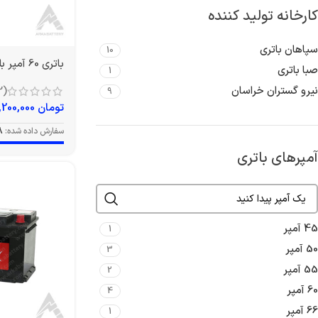
کارخانه تولید کننده
سپاهان باتری
10
باتری 60 آمپر بلند توربو
صبا باتری
1
نیرو گستران خراسان
(2)
9
تومان
7,200,000
سفارش داده شده:
8
آمپرهای باتری
45 آمپر
1
50 آمپر
3
55 آمپر
2
60 آمپر
4
66 آمپر
1