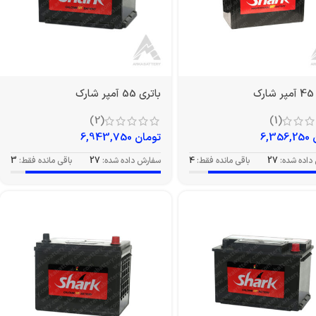
ک
باتری 55 آمپر شارک
(2)
(1)
6,356,250
تومان
6,943,750
داده شده:
27
باقی مانده فقط:
4
سفارش داده شده:
27
باقی مانده فقط:
3