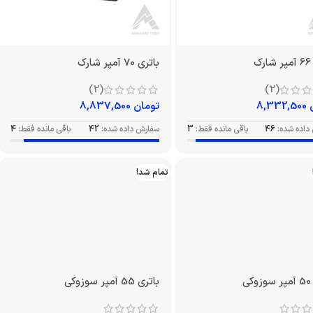
ک
باتری 70 آمپر شارک
(2)
(2)
8,332,500
تومان
8,837,500
داده شده:
46
باقی مانده فقط:
3
سفارش داده شده:
42
باقی مانده فقط:
4
تمام شد!