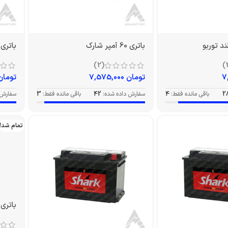
باتری 60 آمپر شارک
باتری 66 آمپر شار
(2)
تومان
7,575,000
تومان
2
باقی مانده فقط:
4
سفارش داده شده:
42
باقی مانده فقط:
3
سفارش 
تمام شد!