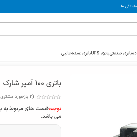
مایندگی ها
ده
باتری صنعتی
باتری UPS
باتری عمده
جانبی
باتری 100 آمپر شارک
(
2
بازخورد مشتری)
توجه:
قیمت های مربوط به با
می باشد.