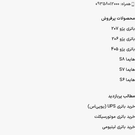
همراه: 09358012000
محصولات پرفروش
باتری پژو 207
باتری پژو 206
باتری پژو 405
هایما S8
هایما S7
هایما S6
مطالب پربازدید
خرید باتری UPS (یو‌پی‌اس)
خرید باتری موتورسیکلت
خرید باتری لیتیومی