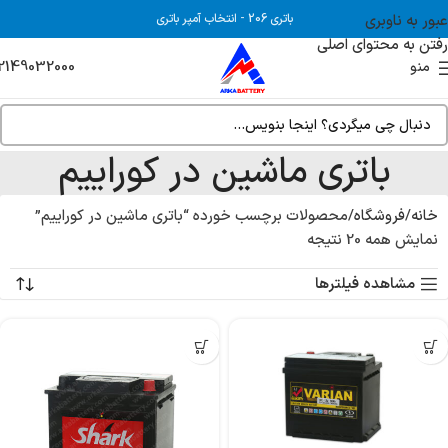
عبور به ناوبری
باتری 206
-
انتخاب آمپر باتری
رفتن به محتوای اصلی
2149032000
منو
باتری ماشین در کوراییم
خانه
فروشگاه
محصولات برچسب خورده “باتری ماشین در کوراییم”
نمایش همه 20 نتیجه
مشاهده فیلترها