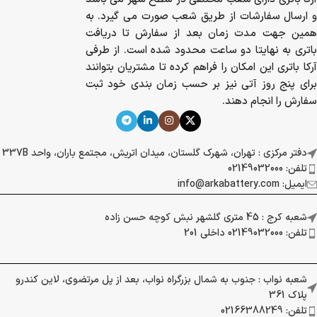
و ارسال سفارشات از طریق شعب صورت می گیرد. به
همین جهت مدت زمان بعد از سفارش تا دریافت
باتری به نهایتا دو ساعت محدود شده است. از طرفی
آرکا باتری این امکان را فراهم کرده تا مشتریان بتوانند
برای پنج روز آتی نیز بر حسب زمان بندی خود ثبت
سفارش را انجام دهند.
دفتر مرکزی : تهران، شهرک گلستان، میدان اتریش، مجتمع باران، واحد 337B
تلفن: 02149032000
ایمیل: info@arkabattery.com
شعبه کرج : 45 متری گلشهر نبش کوچه حسن زاده
تلفن: 02149032000 داخلی 201
شعبه نواب : جنوب به شمال بزرگراه نواب، بعد از پل مرتضوی، لاین کندرو
پلاک 361
تلفن: 02166388249