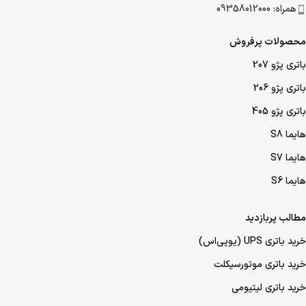
همراه: 09358012000
محصولات پرفروش
باتری پژو 207
باتری پژو 206
باتری پژو 405
هایما S8
هایما S7
هایما S6
مطالب پربازدید
خرید باتری UPS (یو‌پی‌اس)
خرید باتری موتورسیکلت
خرید باتری لیتیومی