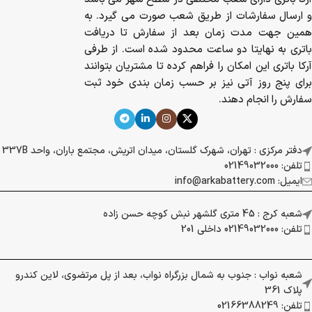
و ارسال سفارشات از طریق شعب صورت می گیرد. به
همین جهت مدت زمان بعد از سفارش تا دریافت
باتری به نهایتا دو ساعت محدود شده است. از طرفی
آرکا باتری این امکان را فراهم کرده تا مشتریان بتوانند
برای پنج روز آتی نیز بر حسب زمان بندی خود ثبت
سفارش را انجام دهند.
دفتر مرکزی : تهران، شهرک گلستان، میدان اتریش، مجتمع باران، واحد 337B
تلفن: 02149032000
ایمیل: info@arkabattery.com
شعبه کرج : 45 متری گلشهر نبش کوچه حسن زاده
تلفن: 02149032000 داخلی 201
شعبه نواب : جنوب به شمال بزرگراه نواب، بعد از پل مرتضوی، لاین کندرو
پلاک 361
تلفن: 02166388249