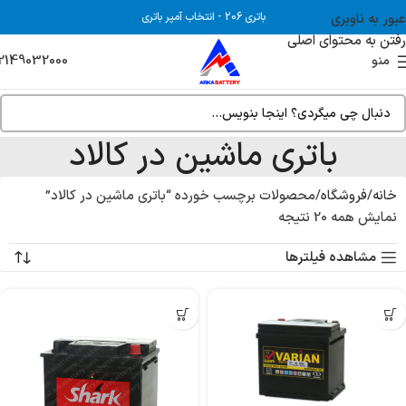
عبور به ناوبری
باتری 206
-
انتخاب آمپر باتری
رفتن به محتوای اصلی
2149032000
منو
باتری ماشین در کالاد
خانه
فروشگاه
محصولات برچسب خورده “باتری ماشین در کالاد”
نمایش همه 20 نتیجه
مشاهده فیلترها