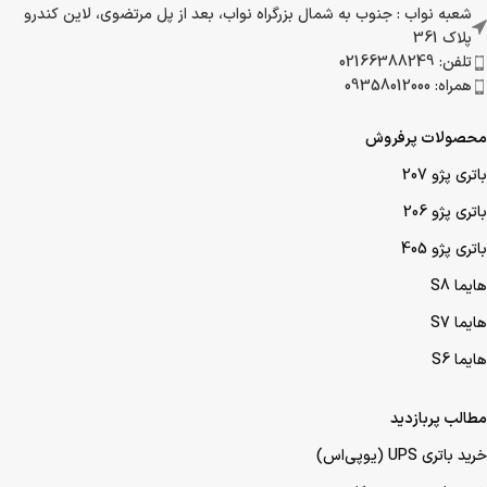
شعبه نواب : جنوب به شمال بزرگراه نواب، بعد از پل مرتضوی، لاین کندرو
پلاک 361
تلفن: 02166388249
همراه: 09358012000
محصولات پرفروش
باتری پژو 207
باتری پژو 206
باتری پژو 405
هایما S8
هایما S7
هایما S6
مطالب پربازدید
خرید باتری UPS (یو‌پی‌اس)