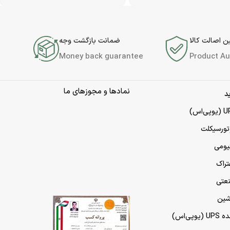
 اصالت کالا
ضمانت بازگشت وجه
Money back guarantee
Product Au
نمادها و مجوزهای ما
د
تورسیکلت
تیومی
تراک
نعتی
شین
پی‌اس)