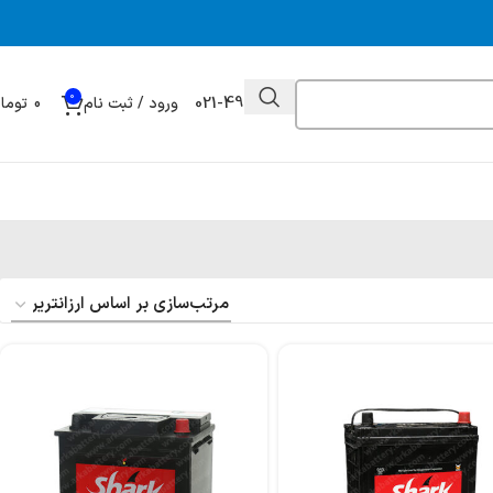
0
021-49032000
ورود / ثبت نام
0
توما