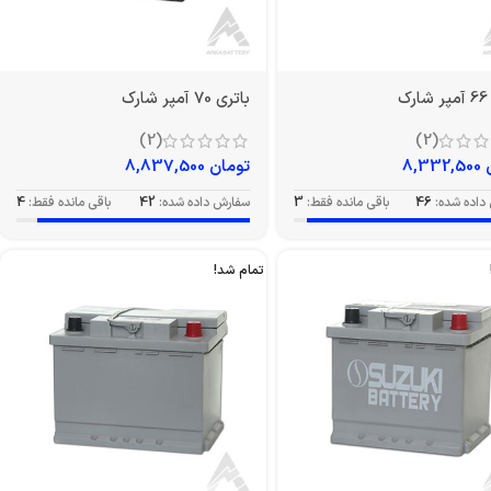
ک
باتری 70 آمپر شارک
(2)
(2)
8,332,500
تومان
8,837,500
داده شده:
46
باقی مانده فقط:
3
سفارش داده شده:
42
باقی مانده فقط:
4
تمام شد!