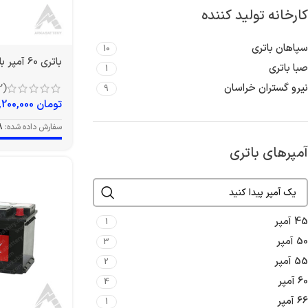
کارخانه تولید کننده
سپاهان باتری
10
باتری 60 آمپر بلند توربو
صبا باتری
1
نیرو گستران خراسان
(2)
9
تومان
7,200,000
سفارش داده شده:
8
آمپرهای باتری
45 آمپر
1
50 آمپر
3
55 آمپر
2
60 آمپر
4
66 آمپر
1