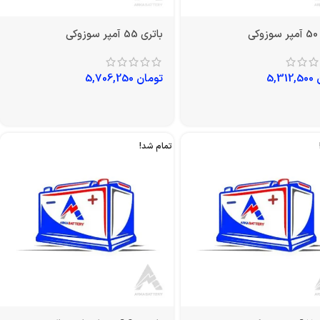
ی
باتری 55 آمپر سوزوکی
5,312,500
تومان
5,706,250
تمام شد!