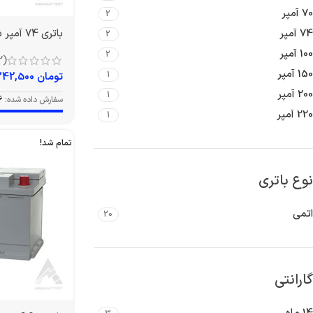
70 آمپر
2
باتری 74 آمپر شارک
74 آمپر
2
100 آمپر
2
(2)
150 آمپر
1
تومان
9,342,500
200 آمپر
1
سفارش داده شده:
6
220 آمپر
1
تمام شد!
نوع باتری
اتمی
20
گارانتی