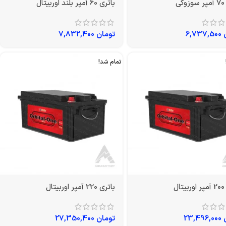
ی
باتری 60 آمپر بلند اوربیتال
6,737,500
تومان
7,832,400
تمام شد!
ل
باتری 220 آمپر اوربیتال
23,496,000
تومان
27,350,400