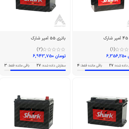
ک
باتری 55 آمپر شارک
(2)
(1)
6,356,250
تومان
6,943,750
داده شده:
27
باقی مانده فقط:
4
سفارش داده شده:
27
باقی مانده فقط:
3