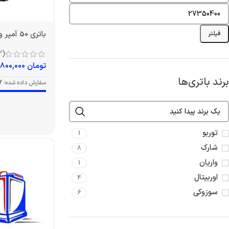
باتری 50 آمپر واریان
فیلتر
(2)
تومان
4,800,000
برند باتری‌ها
سفارش داده شده:
7
توربو
1
شارک
8
واریان
1
اوربیتال
4
سوزوکی
6