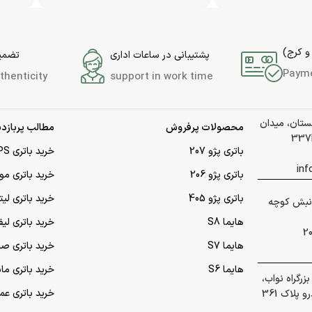
و کرج)
پشتیبانی در ساعات اداری
تضمین
Paym
thenticity
support in work time
لستان، میدان
محصولات پرفروش
مطالب پربازدی
باتری پژو 207
خرید باتری UPS (یو‌پی‌اس)
باتری پژو 206
خرید باتری مو
باتری پژو 405
خرید باتری لی
 گلشهر نبش کوچه
هایما S8
خرید باتری لیف
هایما S7
خرید باتری ص
هایما S6
خرید باتری ما
رگراه نواب،
خرید باتری عمده UPS (یو‌
پلاک 361