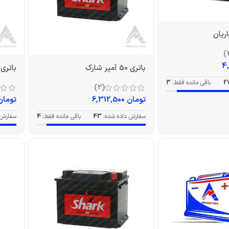
باتری 50 آمپر شارک
باتری 45 آمپر شار
2
باقی مانده فقط:
3
(2)
تومان
6,312,500
تومان
سفارش داده شده:
43
باقی مانده فقط:
4
سفارش 