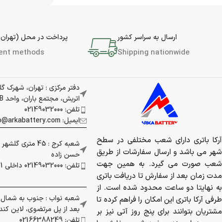
ارسال به سراسر کشور
پرداخت در محل (تهران 
ent methods
Shipping nationwide
دفتر مرکزی : تهران، شهرک گ
اتریش، مجتمع باران، واحد 337B
تلفن: 02149032000
ایمیل: info@arkabattery.com
آرکا باتری دارای شعب مختلفی در سطح
شعبه کرج : 45 متری
شهر می باشد و ارسال سفارشات از طریق
حسن زاده
شعب صورت می گیرد. به همین جهت
تلفن: 02149032000 داخلی 201
مدت زمان بعد از سفارش تا دریافت باتری
به نهایتا دو ساعت محدود شده است. از
شعبه نواب : جنوب به شمال بز
طرفی آرکا باتری این امکان را فراهم کرده تا
بعد از پل مرتضوی، لاین کندرو 
مشتریان بتوانند برای پنج روز آتی نیز بر
تلفن: 02166388249