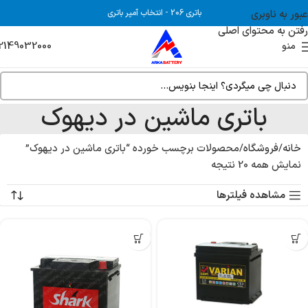
عبور به ناوبری
باتری 206
-
انتخاب آمپر باتری
رفتن به محتوای اصلی
2149032000
منو
باتری ماشین در دیهوک
خانه
فروشگاه
محصولات برچسب خورده “باتری ماشین در دیهوک”
نمایش همه 20 نتیجه
مشاهده فیلترها