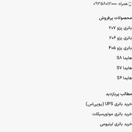
همراه: 09358012000
محصولات پرفروش
باتری پژو 207
باتری پژو 206
باتری پژو 405
هایما S8
هایما S7
هایما S6
مطالب پربازدید
خرید باتری UPS (یو‌پی‌اس)
خرید باتری موتورسیکلت
خرید باتری لیتیومی