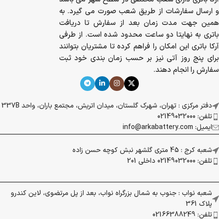
و ارسال سفارشات از طریق شعب صورت می گیرد. به
همین جهت مدت زمان بعد از سفارش تا دریافت
باتری به نهایتا دو ساعت محدود شده است. از طرفی
آرکا باتری این امکان را فراهم کرده تا مشتریان بتوانند
برای پنج روز آتی نیز بر حسب زمان بندی خود ثبت
سفارش را انجام دهند.
دفتر مرکزی : تهران، شهرک گلستان، میدان اتریش، مجتمع باران، واحد 337B
تلفن: 02149032000
ایمیل: info@arkabattery.com
شعبه کرج : 45 متری گلشهر نبش کوچه حسن زاده
تلفن: 02149032000 داخلی 201
شعبه نواب : جنوب به شمال بزرگراه نواب، بعد از پل مرتضوی، لاین کندرو
پلاک 361
تلفن: 02166388249