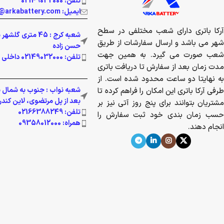
تلفن: 02149032000
ایمیل: info@arkabattery.com
آرکا باتری دارای شعب مختلفی در سطح
شعبه کرج : 45 متری 
شهر می باشد و ارسال سفارشات از طریق
حسن زاده
شعب صورت می گیرد. به همین جهت
تلفن: 02149032000 داخلی 201
مدت زمان بعد از سفارش تا دریافت باتری
به نهایتا دو ساعت محدود شده است. از
شعبه نواب : جنوب به شمال بز
طرفی آرکا باتری این امکان را فراهم کرده تا
بعد از پل مرتضوی، لاین کندرو پ
مشتریان بتوانند برای پنج روز آتی نیز بر
تلفن: 02166388249
حسب زمان بندی خود ثبت سفارش را
همراه: 09358012000
انجام دهند.