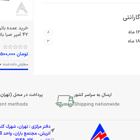
گارانتی
12 ماه
8
42 آمپر صبا باتری
18 ماه
3
تومان
12,500,000
سفارش داده شده:
0
ارسال به سراسر کشور
پرداخت در محل (تهران 
ent methods
Shipping nationwide
دفتر مرکزی : تهران، شهرک گل
اتریش، مجتمع باران، واحد 337B