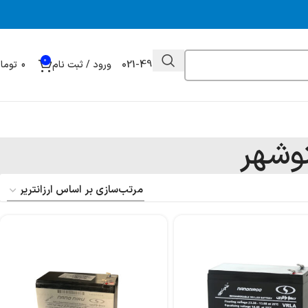
0
021-49032000
ورود / ثبت نام
0
توما
وشهر