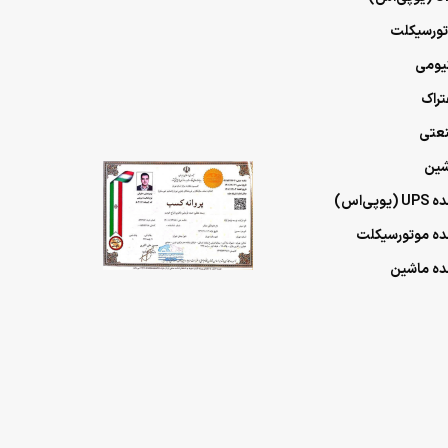
وتورسیکلت
تیومی
تراک
نعتی
شین
ی‌اس)
مده موتورسیکلت
مده ماشین