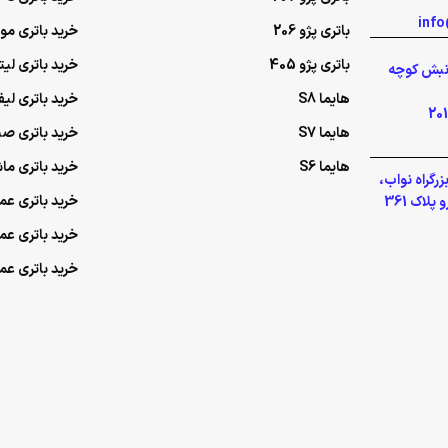
باتری پژو 206
خرید باتری م
باتری پژو 405
خرید باتری لی
گلشهر نبش کوچه
هایما S8
خرید باتری لیف
هایما S7
خرید باتری ص
هایما S6
خرید باتری ما
رگراه نواب،
خرید باتری عمده UPS (یو‌پ
لاک 361
خرید باتری ع
خرید باتری ع
تمام حقوق برای شرکت توسعه پایدار آرکا محفوظ است.