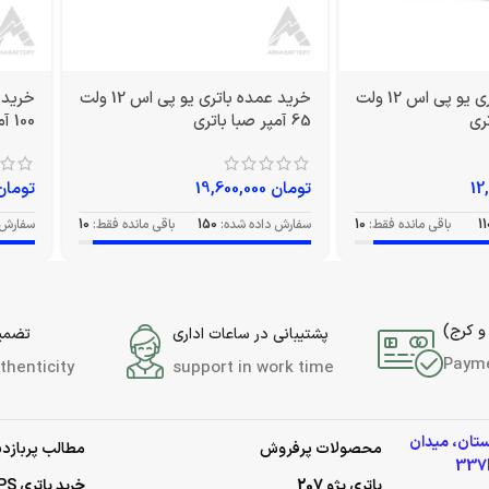
خرید عمده باتری یو پی اس 12 ولت
خرید عمده باتری یو پی اس 12 ولت
65 آمپر صبا باتری
100 آمپر صبا باتری
تومان
19,600,000
تومان
11
باقی مانده فقط:
10
سفارش داده شده:
150
باقی مانده فقط:
10
سفارش 
و کرج)
پشتیبانی در ساعات اداری
تضمین
Paym
thenticity
support in work time
ستان، میدان
محصولات پرفروش
مطالب پربازدی
باتری پژو 207
خرید باتری UPS (یو‌پی‌اس)