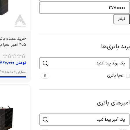
فیلتر
4.5 آمپر صبا باتری
برند باتری‌ها
تومان
860,000
سفارش داده شده:
2
صبا باتری
11
آمپرهای باتری