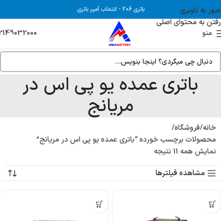
عبور به ناوبری
باتری 206
-
انتخاب آمپر باتری
رفتن به محتوای اصلی
2149032000
منو
باتری عمده یو پی اس در
مریانج
خانه
فروشگاه
محصولات برچسب خورده “باتری عمده یو پی اس در مریانج”
نمایش همه 11 نتیجه
مشاهده فیلترها