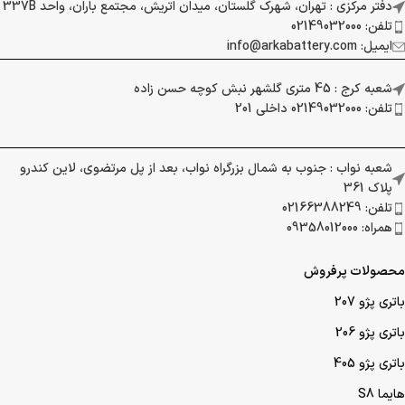
دفتر مرکزی : تهران، شهرک گلستان، میدان اتریش، مجتمع باران، واحد 337B
تلفن: 02149032000
ایمیل: info@arkabattery.com
شعبه کرج : 45 متری گلشهر نبش کوچه حسن زاده
تلفن: 02149032000 داخلی 201
شعبه نواب : جنوب به شمال بزرگراه نواب، بعد از پل مرتضوی، لاین کندرو
پلاک 361
تلفن: 02166388249
همراه: 09358012000
محصولات پرفروش
باتری پژو 207
باتری پژو 206
باتری پژو 405
هایما S8