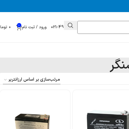
0
021-49032000
ورود / ثبت نام
0
توما
نگر