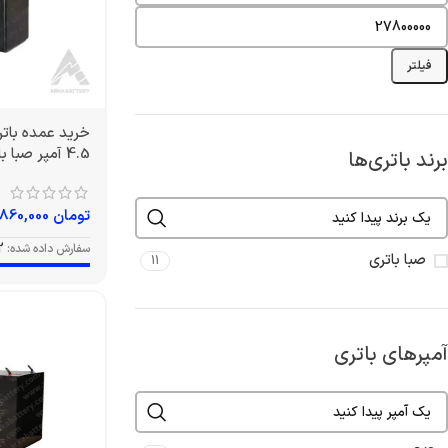
فیلتر
4.5 آمپر صبا باتری
برند باتری‌ها
تومان
860,000
سفارش داده شده:
2
صبا باتری
11
آمپرهای باتری