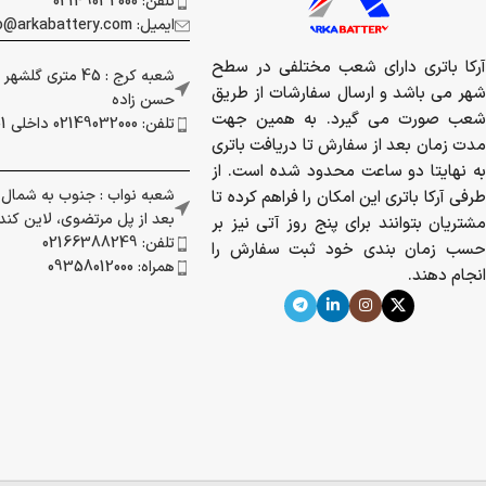
تلفن: 02149032000
ایمیل: info@arkabattery.com
آرکا باتری دارای شعب مختلفی در سطح
شعبه کرج : 45 متری
شهر می باشد و ارسال سفارشات از طریق
حسن زاده
شعب صورت می گیرد. به همین جهت
تلفن: 02149032000 داخلی 201
مدت زمان بعد از سفارش تا دریافت باتری
به نهایتا دو ساعت محدود شده است. از
شعبه نواب : جنوب به شمال بز
طرفی آرکا باتری این امکان را فراهم کرده تا
بعد از پل مرتضوی، لاین کندرو 
مشتریان بتوانند برای پنج روز آتی نیز بر
تلفن: 02166388249
حسب زمان بندی خود ثبت سفارش را
همراه: 09358012000
انجام دهند.