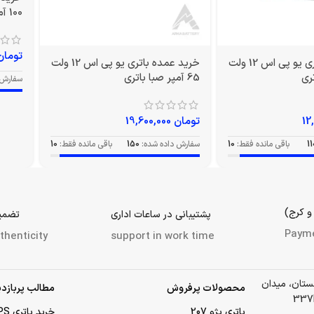
100 آمپر صبا باتری
تومان
خرید عمده باتری یو پی اس 12 ولت
خرید عمده باتری یو پی اس 12 ولت
65 آمپر صبا باتری
سفارش 
تومان
19,600,000
11
باقی مانده فقط:
10
سفارش داده شده:
150
باقی مانده فقط:
10
و کرج)
پشتیبانی در ساعات اداری
تضمین
Paym
thenticity
support in work time
لستان، میدان
محصولات پرفروش
مطالب پربازدی
باتری پژو 207
خرید باتری UPS (یو‌پی‌اس)