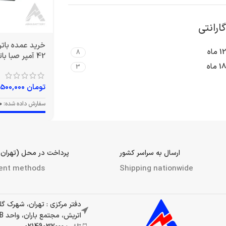
گارانتی
12 ماه
8
42 آمپر صبا باتری
18 ماه
3
تومان
12,500,000
سفارش داده شده:
0
ارسال به سراسر کشور
پرداخت در محل (تهران 
ent methods
Shipping nationwide
دفتر مرکزی : تهران، شهرک گ
اتریش، مجتمع باران، واحد 337B