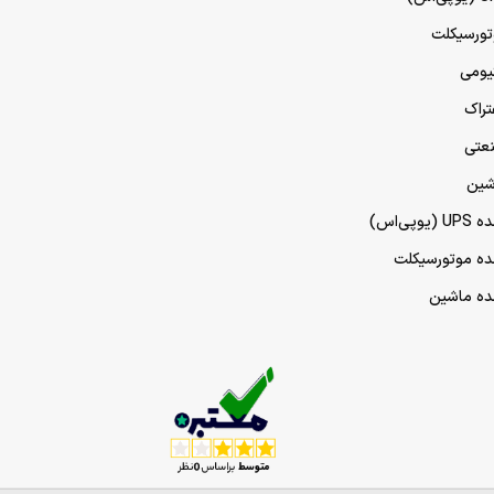
تورسیکلت
تیومی
تراک
نعتی
شین
پی‌اس)
مده موتورسیکلت
مده ماشین