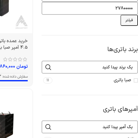
فیلتر
4.5 آمپر صبا باتری
برند باتری‌ها
تومان
860,000
سفارش داده شده:
2
صبا باتری
11
آمپرهای باتری