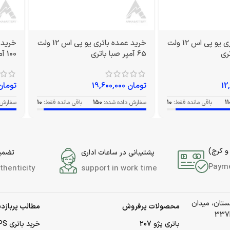
خرید عمده باتری یو پی اس 12 ولت
خرید عمده باتری یو پی اس 12 ولت
65 آمپر صبا باتری
100 آمپر صبا باتری
تومان
19,600,000
تومان
11
باقی مانده فقط:
10
سفارش داده شده:
150
باقی مانده فقط:
10
سفارش 
و کرج)
پشتیبانی در ساعات اداری
تضمین
Paym
thenticity
support in work time
لستان، میدان
محصولات پرفروش
مطالب پربازدی
باتری پژو 207
خرید باتری UPS (یو‌پی‌اس)