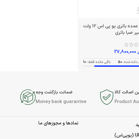
خرید عمده باتری یو پی اس 12 ولت
27,800,000
داده شده:
50
باقی مانده فقط:
10
 اصالت کالا
ضمانت بازگشت وجه
Money back guarantee
Product Au
نمادها و مجوزهای ما
د