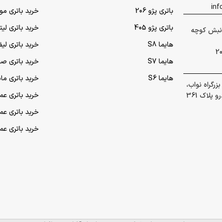
باتری پژو 206
خرید باتری مو
باتری پژو 405
خرید باتری لی
 گلشهر نبش کوچه
هایما S8
خرید باتری لیف
هایما S7
خرید باتری ص
هایما S6
خرید باتری ما
رگراه نواب،
خرید باتری عمده UPS (یو‌
پلاک 361
خرید باتری ع
خرید باتری ع
تمام حقوق برای شرکت توسعه پایدار آرکا محفوظ است.