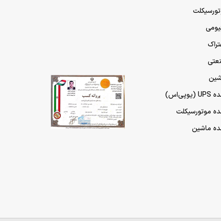
تورسیکلت
تیومی
تراک
نعتی
شین
پی‌اس)
مده موتورسیکلت
مده ماشین