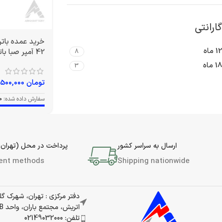
گارانتی
12 ماه
42 آمپر صبا باتری
8
18 ماه
3
تومان
12,500,000
سفارش داده شده:
0
ارسال به سراسر کشور
پرداخت در محل (تهران 
ent methods
Shipping nationwide
دفتر مرکزی : تهران، شهرک گ
اتریش، مجتمع باران، واحد 337B
تلفن: 02149032000