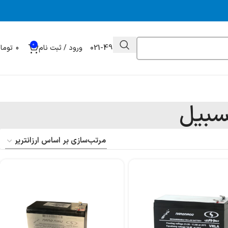
0
021-49032000
ورود / ثبت نام
0
توما
سبیل