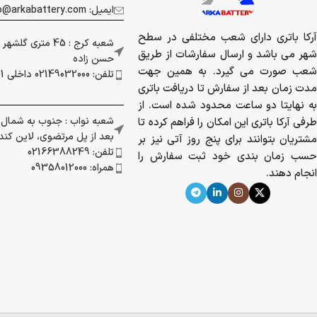
ایمیل: info@arkabattery.com
آرکا باتری دارای شعب مختلفی در سطح
شعبه کرج : 45 متری
شهر می باشد و ارسال سفارشات از طریق
حسن زاده
شعب صورت می گیرد. به همین جهت
تلفن: 02149032000 داخلی 201
مدت زمان بعد از سفارش تا دریافت باتری
به نهایتا دو ساعت محدود شده است. از
شعبه نواب : جنوب به شمال بز
طرفی آرکا باتری این امکان را فراهم کرده تا
بعد از پل مرتضوی، لاین کندرو 
مشتریان بتوانند برای پنج روز آتی نیز بر
تلفن: 02166388249
حسب زمان بندی خود ثبت سفارش را
همراه: 09358012000
انجام دهند.