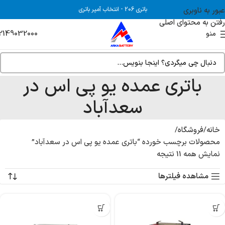
عبور به ناوبری
باتری 206
-
انتخاب آمپر باتری
رفتن به محتوای اصلی
2149032000
منو
باتری عمده یو پی اس در
سعدآباد
خانه
فروشگاه
محصولات برچسب خورده “باتری عمده یو پی اس در سعدآباد”
نمایش همه 11 نتیجه
مشاهده فیلترها