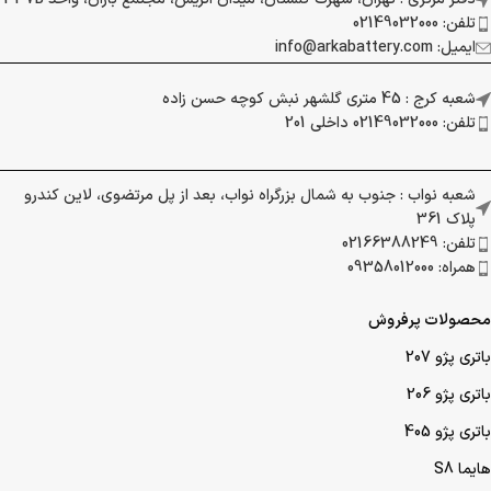
تلفن: 02149032000
ایمیل: info@arkabattery.com
شعبه کرج : 45 متری گلشهر نبش کوچه حسن زاده
تلفن: 02149032000 داخلی 201
شعبه نواب : جنوب به شمال بزرگراه نواب، بعد از پل مرتضوی، لاین کندرو
پلاک 361
تلفن: 02166388249
همراه: 09358012000
محصولات پرفروش
باتری پژو 207
باتری پژو 206
باتری پژو 405
هایما S8