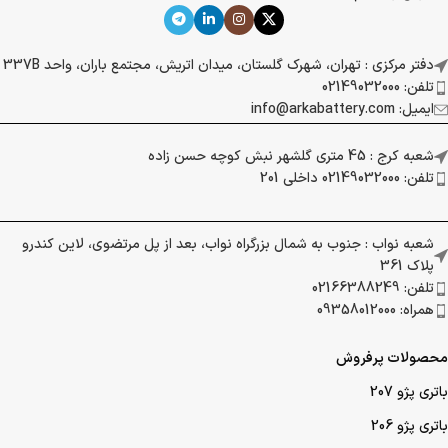
دفتر مرکزی : تهران، شهرک گلستان، میدان اتریش، مجتمع باران، واحد 337B
تلفن: 02149032000
ایمیل: info@arkabattery.com
شعبه کرج : 45 متری گلشهر نبش کوچه حسن زاده
تلفن: 02149032000 داخلی 201
شعبه نواب : جنوب به شمال بزرگراه نواب، بعد از پل مرتضوی، لاین کندرو
پلاک 361
تلفن: 02166388249
همراه: 09358012000
محصولات پرفروش
باتری پژو 207
باتری پژو 206