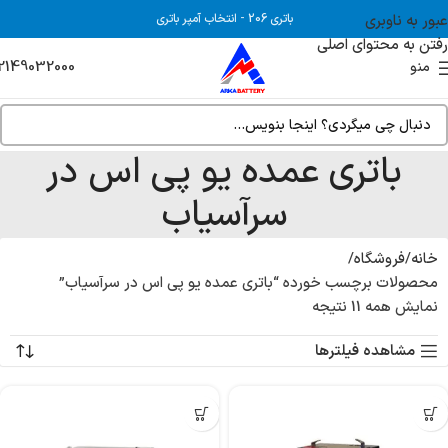
عبور به ناوبری
باتری 206
-
انتخاب آمپر باتری
رفتن به محتوای اصلی
2149032000
منو
باتری عمده یو پی اس در
سرآسیاب
خانه
فروشگاه
محصولات برچسب خورده “باتری عمده یو پی اس در سرآسیاب”
نمایش همه 11 نتیجه
مشاهده فیلترها