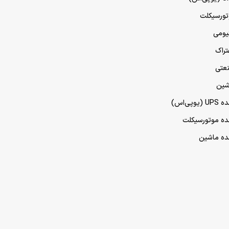
تورسیکلت
تیومی
تراک
نعتی
شین
پی‌اس)
مده موتورسیکلت
مده ماشین