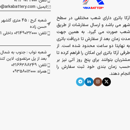
تلفن: 02149032000
ایمیل: info@arkabattery.com
آرکا باتری دارای شعب مختلفی در سطح
شعبه کرج : 45 متری
شهر می باشد و ارسال سفارشات از طریق
حسن زاده
شعب صورت می گیرد. به همین جهت
تلفن: 02149032000 داخلی 201
مدت زمان بعد از سفارش تا دریافت باتری
به نهایتا دو ساعت محدود شده است. از
شعبه نواب : جنوب به شمال بز
طرفی آرکا باتری این امکان را فراهم کرده تا
بعد از پل مرتضوی، لاین کندرو 
مشتریان بتوانند برای پنج روز آتی نیز بر
تلفن: 02166388249
حسب زمان بندی خود ثبت سفارش را
همراه: 09358012000
انجام دهند.