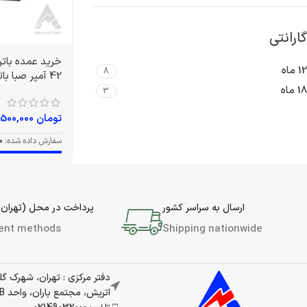
گارانتی
12 ماه
8
42 آمپر صبا باتری
18 ماه
3
تومان
12,500,000
سفارش داده شده:
0
ارسال به سراسر کشور
پرداخت در محل (تهران 
ent methods
Shipping nationwide
دفتر مرکزی : تهران، شهرک گ
اتریش، مجتمع باران، واحد 337B