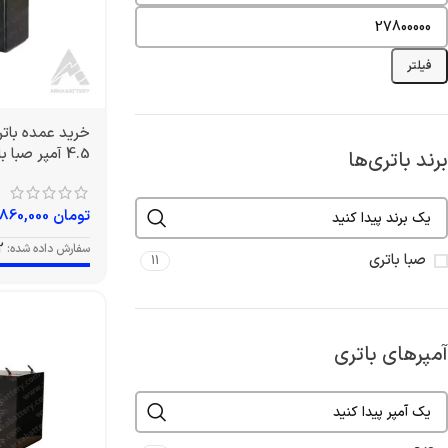
فیلتر
4.5 آمپر صبا باتری
برند باتری‌ها
تومان
860,000
سفارش داده شده:
2
صبا باتری
11
آمپرهای باتری