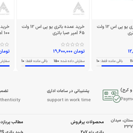
خرید عمده باتری یو پی اس 12 ولت
خرید عمده باتری یو پی اس 12 ولت
65 آمپر صبا باتری
100 آمپر صبا باتری
تومان
19,600,000
تومان
11
باقی مانده فقط:
10
سفارش داده شده:
150
باقی مانده فقط:
10
سفارش 
و کرج)
پشتیبانی در ساعات اداری
تضمین
Paym
thenticity
support in work time
لستان، میدان
محصولات پرفروش
مطالب پربازدی
باتری پژو 207
خرید باتری UPS (یو‌پی‌اس)