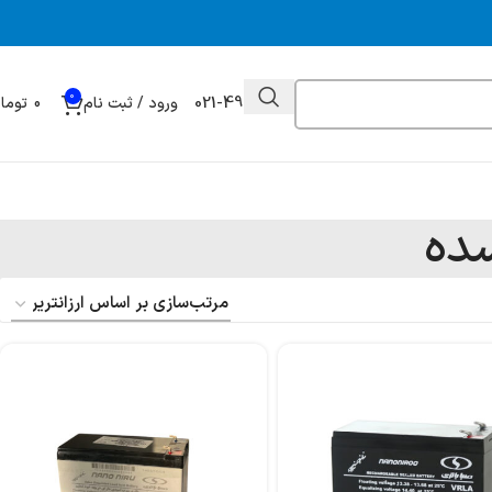
0
021-49032000
ورود / ثبت نام
0
توما
سده