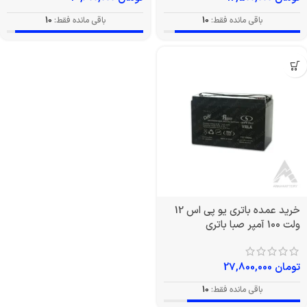
باقی مانده فقط:
10
باقی مانده فقط:
10
خرید عمده باتری یو پی اس 12
ولت 100 آمپر صبا باتری
تومان
27,800,000
باقی مانده فقط:
10