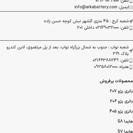
تلفن: 02149032000
ایمیل: info@arkabattery.com
شعبه کرج : 45 متری گلشهر نبش کوچه حسن زاده
تلفن: 02149032000 داخلی 201
شعبه نواب : جنوب به شمال بزرگراه نواب، بعد از پل مرتضوی، لاین کندرو
پلاک 361
تلفن: 02166388249
همراه: 09358012000
محصولات پرفروش
باتری پژو 207
باتری پژو 206
باتری پژو 405
هایما S8
هایما S7