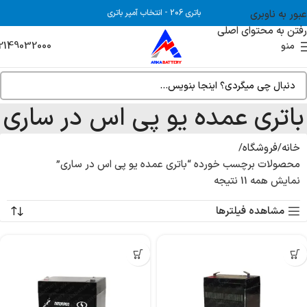
عبور به ناوبری
باتری 206
-
انتخاب آمپر باتری
رفتن به محتوای اصلی
2149032000
منو
باتری عمده یو پی اس در ساری
خانه
فروشگاه
محصولات برچسب خورده “باتری عمده یو پی اس در ساری”
نمایش همه 11 نتیجه
مشاهده فیلترها