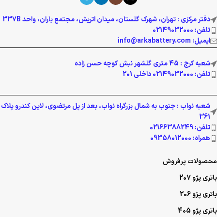
ایمیل: info@arkabattery.com
شعبه کرج : 45 متری گلشهر نبش کوچه حسن زاده
تلفن: 02149032000 داخلی 201
شعبه نواب : جنوب به شمال بزرگراه نواب، بعد از پل مرتضوی، لاین کندرو پلاک
361
تلفن: 02166388249
همراه: 09358012000
محصولات پرفروش
باتری پژو 207
باتری پژو 206
باتری پژو 405
هایما S8
هایما S7