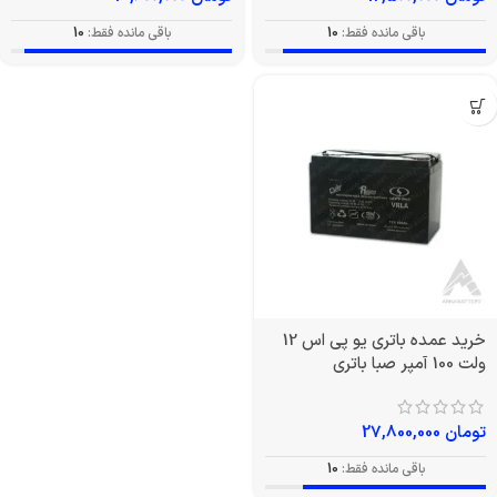
باقی مانده فقط:
10
باقی مانده فقط:
10
خرید عمده باتری یو پی اس 12
ولت 100 آمپر صبا باتری
تومان
27,800,000
باقی مانده فقط:
10