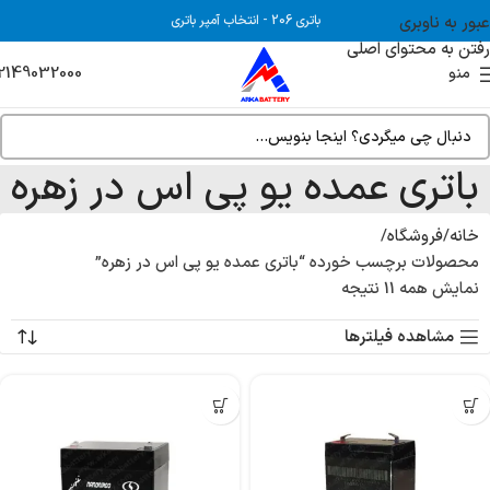
عبور به ناوبری
باتری 206
-
انتخاب آمپر باتری
رفتن به محتوای اصلی
2149032000
منو
باتری عمده یو پی اس در زهره
خانه
فروشگاه
محصولات برچسب خورده “باتری عمده یو پی اس در زهره”
نمایش همه 11 نتیجه
مشاهده فیلترها