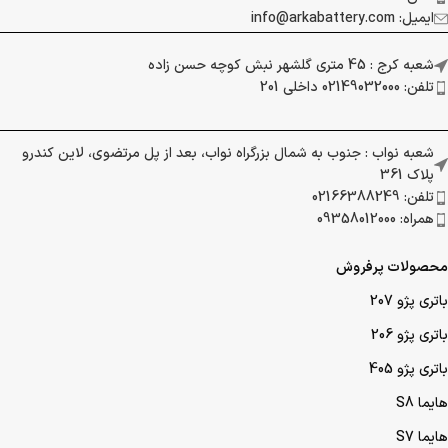
ایمیل: info@arkabattery.com
شعبه کرج : 45 متری گلشهر نبش کوچه حسن زاده
تلفن: 02149032000 داخلی 201
شعبه نواب : جنوب به شمال بزرگراه نواب، بعد از پل مرتضوی، لاین کندرو
پلاک 361
تلفن: 02166388249
همراه: 09358012000
محصولات پرفروش
باتری پژو 207
باتری پژو 206
باتری پژو 405
هایما S8
هایما S7