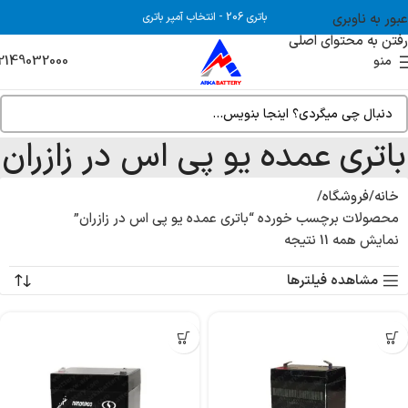
عبور به ناوبری
باتری 206
-
انتخاب آمپر باتری
رفتن به محتوای اصلی
2149032000
منو
باتری عمده یو پی اس در زازران
خانه
فروشگاه
محصولات برچسب خورده “باتری عمده یو پی اس در زازران”
نمایش همه 11 نتیجه
مشاهده فیلترها