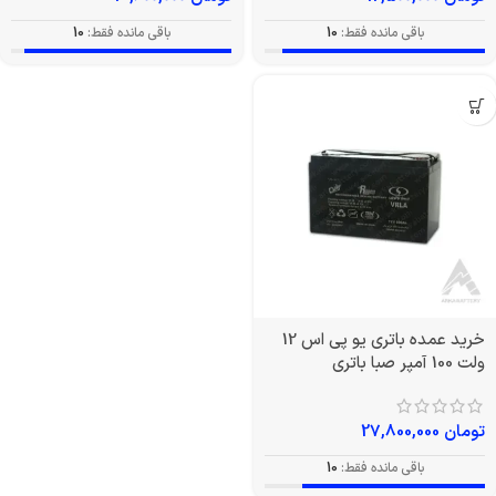
باقی مانده فقط:
10
باقی مانده فقط:
10
خرید عمده باتری یو پی اس 12
ولت 100 آمپر صبا باتری
تومان
27,800,000
باقی مانده فقط:
10