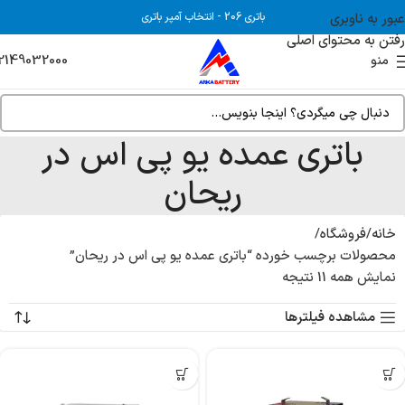
عبور به ناوبری
باتری 206
-
انتخاب آمپر باتری
رفتن به محتوای اصلی
2149032000
منو
باتری عمده یو پی اس در
ریحان
خانه
فروشگاه
محصولات برچسب خورده “باتری عمده یو پی اس در ریحان”
نمایش همه 11 نتیجه
مشاهده فیلترها