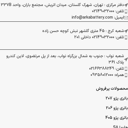
دفتر مرکزی : تهران، شهرک گلستان، میدان اتریش، مجتمع باران، واحد 337B
تلفن: 02149032000
ایمیل: info@arkabattery.com
شعبه کرج : 45 متری گلشهر نبش کوچه حسن زاده
تلفن: 02149032000 داخلی 201
شعبه نواب : جنوب به شمال بزرگراه نواب، بعد از پل مرتضوی، لاین کندرو
پلاک 361
تلفن: 02166388249
همراه: 09358012000
محصولات پرفروش
باتری پژو 207
باتری پژو 206
باتری پژو 405
هایما S8