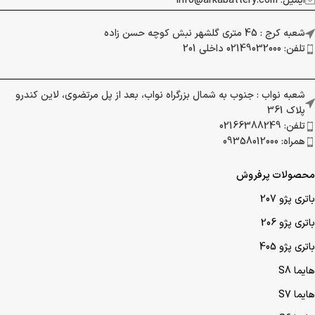
ایمیل: info@arkabattery.com
شعبه کرج : 45 متری گلشهر نبش کوچه حسن زاده
تلفن: 02149032000 داخلی 201
شعبه نواب : جنوب به شمال بزرگراه نواب، بعد از پل مرتضوی، لاین کندرو
پلاک 361
تلفن: 02166388249
همراه: 09358012000
محصولات پرفروش
باتری پژو 207
باتری پژو 206
باتری پژو 405
هایما S8
هایما S7