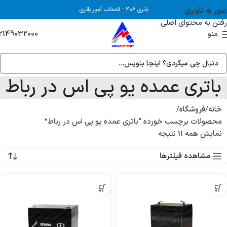
عبور به ناوبری
باتری 206
-
انتخاب آمپر باتری
رفتن به محتوای اصلی
2149032000
منو
باتری عمده یو پی اس در رباط
خانه
فروشگاه
محصولات برچسب خورده “باتری عمده یو پی اس در رباط”
نمایش همه 11 نتیجه
مشاهده فیلترها