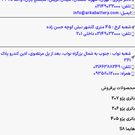
تلفن: 02149032000
ایمیل: info@arkabattery.com
شعبه کرج : 45 متری گلشهر نبش کوچه حسن زاده
تلفن: 02149032000 داخلی 201
شعبه نواب : جنوب به شمال بزرگراه نواب، بعد از پل مرتضوی، لاین کندرو پلاک
361
تلفن: 02166388249
همراه: 09358012000
محصولات پرفروش
باتری پژو 207
باتری پژو 206
باتری پژو 405
هایما S8