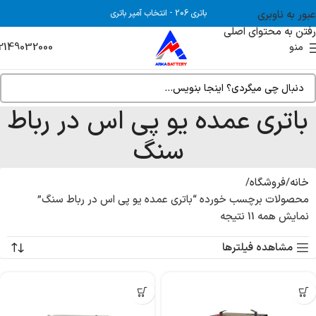
عبور به ناوبری
باتری 206
-
انتخاب آمپر باتری
رفتن به محتوای اصلی
2149032000
منو
باتری عمده یو پی اس در رباط
سنگ
خانه
فروشگاه
محصولات برچسب خورده “باتری عمده یو پی اس در رباط سنگ”
نمایش همه 11 نتیجه
مشاهده فیلترها