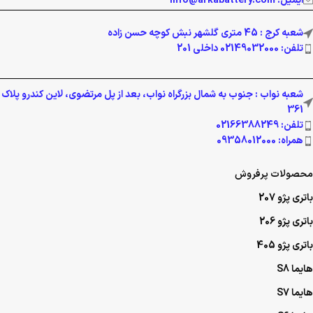
ایمیل: info@arkabattery.com
شعبه کرج : 45 متری گلشهر نبش کوچه حسن زاده
تلفن: 02149032000 داخلی 201
شعبه نواب : جنوب به شمال بزرگراه نواب، بعد از پل مرتضوی، لاین کندرو پلاک
361
تلفن: 02166388249
همراه: 09358012000
محصولات پرفروش
باتری پژو 207
باتری پژو 206
باتری پژو 405
هایما S8
هایما S7