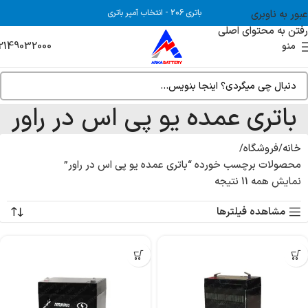
عبور به ناوبری
باتری 206
-
انتخاب آمپر باتری
رفتن به محتوای اصلی
2149032000
منو
باتری عمده یو پی اس در راور
خانه
فروشگاه
محصولات برچسب خورده “باتری عمده یو پی اس در راور”
نمایش همه 11 نتیجه
مشاهده فیلترها