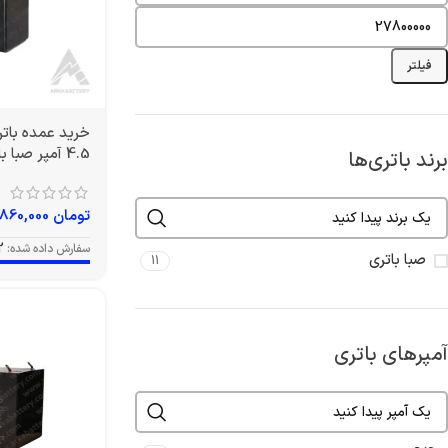
فیلتر
4.5 آمپر صبا باتری
برند باتری‌ها
تومان
860,000
سفارش داده شده:
2
صبا باتری
11
آمپرهای باتری