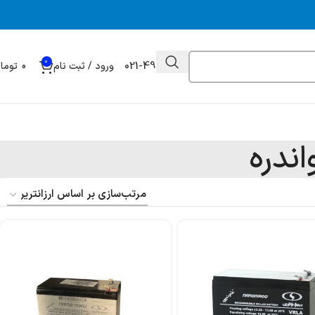
0
021-49032000
ورود / ثبت نام
0
توما
ندره