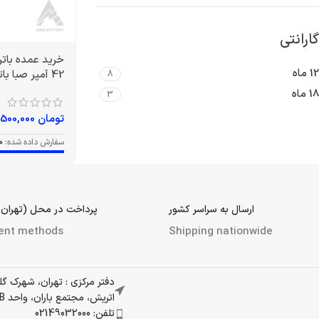
گارانتی
12 ماه
42 آمپر صبا باتری
8
18 ماه
3
تومان
12,500,000
سفارش داده شده:
0
ارسال به سراسر کشور
پرداخت در محل (تهران 
ent methods
Shipping nationwide
دفتر مرکزی : تهران، شهرک گ
اتریش، مجتمع باران، واحد 337B
تلفن: 02149032000