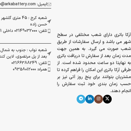
ایمیل: info@arkabattery.com
شعبه کرج : 45 متری
حسن زاده
تلفن: 02149032000 داخلی 201
آرکا باتری دارای شعب مختلفی در سطح
شهر می باشد و ارسال سفارشات از طریق
شعب صورت می گیرد. به همین جهت
شعبه نواب : جنوب به شمال بز
مدت زمان بعد از سفارش تا دریافت باتری
بعد از پل مرتضوی، لاین کندرو 
به نهایتا دو ساعت محدود شده است. از
تلفن: 02166388249
همراه: 09358012000
طرفی آرکا باتری این امکان را فراهم کرده تا
مشتریان بتوانند برای پنج روز آتی نیز بر
حسب زمان بندی خود ثبت سفارش را
انجام دهند.