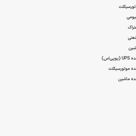
تورسیکلت
تیومی
تراک
نعتی
شین
پی‌اس)
مده موتورسیکلت
مده ماشین