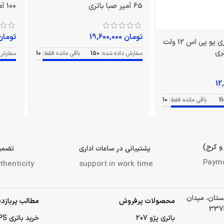
65 آمپر صبا باتری
100 آمپر صبا باتری
تومان
19,600,000
تومان
خرید عمده باتری یو پی اس 12 ولت
سفارش داده شده:
150
باقی مانده فقط:
10
سفارش 
11
باقی مانده فقط:
10
و کرج)
پشتیبانی در ساعات اداری
تضمین
Paym
thenticity
support in work time
لستان، میدان
محصولات پرفروش
مطالب پربازدی
باتری پژو 207
خرید باتری UPS (یو‌پی‌اس)