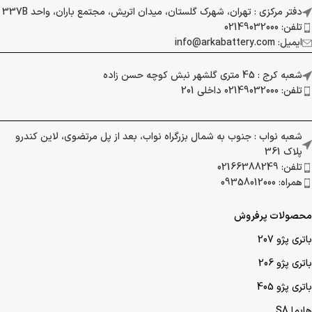
دفتر مرکزی : تهران، شهرک گلستان، میدان اتریش، مجتمع باران، واحد 337B
تلفن: 02149032000
ایمیل: info@arkabattery.com
شعبه کرج : 45 متری گلشهر نبش کوچه حسن زاده
تلفن: 02149032000 داخلی 201
شعبه نواب : جنوب به شمال بزرگراه نواب، بعد از پل مرتضوی، لاین کندرو
پلاک 361
تلفن: 02166388249
همراه: 09358012000
محصولات پرفروش
باتری پژو 207
باتری پژو 206
باتری پژو 405
هایما S8