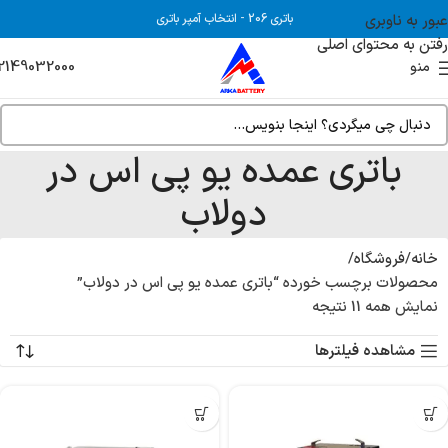
عبور به ناوبری
باتری 206
-
انتخاب آمپر باتری
رفتن به محتوای اصلی
2149032000
منو
باتری عمده یو پی اس در
دولاب
خانه
فروشگاه
محصولات برچسب خورده “باتری عمده یو پی اس در دولاب”
نمایش همه 11 نتیجه
مشاهده فیلترها