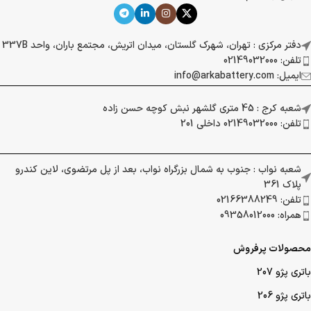
دفتر مرکزی : تهران، شهرک گلستان، میدان اتریش، مجتمع باران، واحد 337B
تلفن: 02149032000
ایمیل: info@arkabattery.com
شعبه کرج : 45 متری گلشهر نبش کوچه حسن زاده
تلفن: 02149032000 داخلی 201
شعبه نواب : جنوب به شمال بزرگراه نواب، بعد از پل مرتضوی، لاین کندرو
پلاک 361
تلفن: 02166388249
همراه: 09358012000
محصولات پرفروش
باتری پژو 207
باتری پژو 206