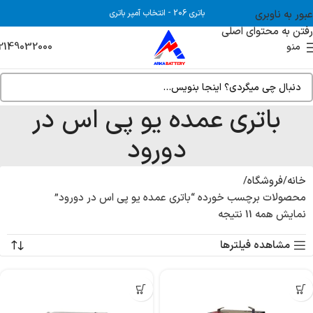
عبور به ناوبری
باتری 206
-
انتخاب آمپر باتری
رفتن به محتوای اصلی
2149032000
منو
باتری عمده یو پی اس در
دورود
خانه
فروشگاه
محصولات برچسب خورده “باتری عمده یو پی اس در دورود”
نمایش همه 11 نتیجه
مشاهده فیلترها