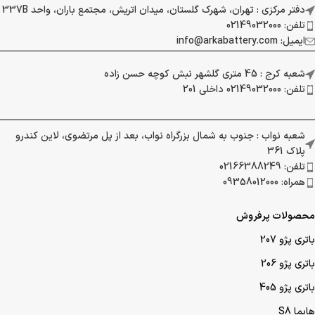
دفتر مرکزی : تهران، شهرک گلستان، میدان اتریش، مجتمع باران، واحد 337B
تلفن: 02149032000
ایمیل: info@arkabattery.com
شعبه کرج : 45 متری گلشهر نبش کوچه حسن زاده
تلفن: 02149032000 داخلی 201
شعبه نواب : جنوب به شمال بزرگراه نواب، بعد از پل مرتضوی، لاین کندرو
پلاک 361
تلفن: 02166388249
همراه: 09358012000
محصولات پرفروش
باتری پژو 207
باتری پژو 206
باتری پژو 405
هایما S8