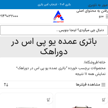
عبور به ناوبری
باتری 206
-
انتخاب آمپر باتری
رفتن به محتوای اصلی
2149032000
منو
باتری عمده یو پی اس در
دوراهک
خانه
فروشگاه
محصولات برچسب خورده “باتری عمده یو پی اس در دوراهک”
نمایش همه 11 نتیجه
مشاهده فیلترها