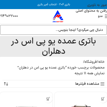
عبور به ناوبری
باتری 206
-
انتخاب آمپر باتری
رفتن به محتوای اصلی
2149032000
منو
باتری عمده یو پی اس در
دهلران
خانه
فروشگاه
محصولات برچسب خورده “باتری عمده یو پی اس در دهلران”
نمایش همه 11 نتیجه
مشاهده فیلترها