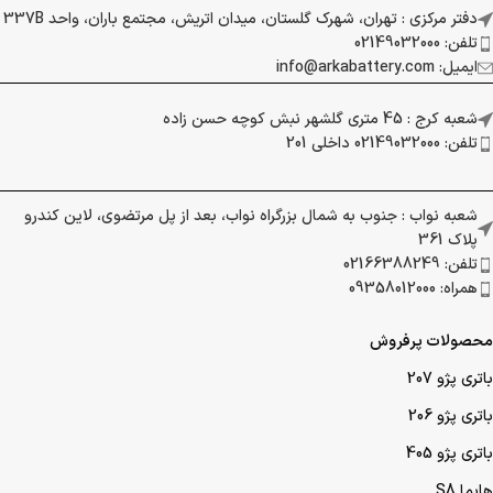
دفتر مرکزی : تهران، شهرک گلستان، میدان اتریش، مجتمع باران، واحد 337B
تلفن: 02149032000
ایمیل: info@arkabattery.com
شعبه کرج : 45 متری گلشهر نبش کوچه حسن زاده
تلفن: 02149032000 داخلی 201
شعبه نواب : جنوب به شمال بزرگراه نواب، بعد از پل مرتضوی، لاین کندرو
پلاک 361
تلفن: 02166388249
همراه: 09358012000
محصولات پرفروش
باتری پژو 207
باتری پژو 206
باتری پژو 405
هایما S8