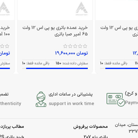
خرید عمده باتری یو پی اس 12 ولت
خرید عمده باتری یو پی اس 12 ولت
65 آمپر صبا باتری
100 آمپر صبا باتری
تومان
19,600,000
تومان
11
باقی مانده فقط:
10
سفارش داده شده:
150
باقی مانده فقط:
10
سفارش 
و کرج)
پشتیبانی در ساعات اداری
تضمین
Paym
thenticity
support in work time
لستان، میدان
محصولات پرفروش
مطالب پربازدی
باتری پژو 207
خرید باتری UPS (یو‌پی‌اس)