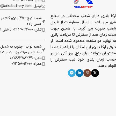
تلفن: 02149032000
ایمیل: info@arkabattery.com
آرکا باتری دارای شعب مختلفی در سطح
شعبه کرج : 45 متری
شهر می باشد و ارسال سفارشات از طریق
حسن زاده
شعب صورت می گیرد. به همین جهت
تلفن: 02149032000 داخلی 201
مدت زمان بعد از سفارش تا دریافت باتری
به نهایتا دو ساعت محدود شده است. از
شعبه نواب : جنوب به شمال بز
طرفی آرکا باتری این امکان را فراهم کرده تا
بعد از پل مرتضوی، لاین کندرو 
مشتریان بتوانند برای پنج روز آتی نیز بر
تلفن: 02166388249
حسب زمان بندی خود ثبت سفارش را
همراه: 09358012000
انجام دهند.