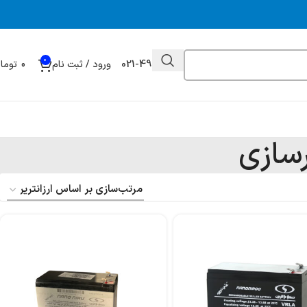
0
021-49032000
ورود / ثبت نام
0
توما
رسازی