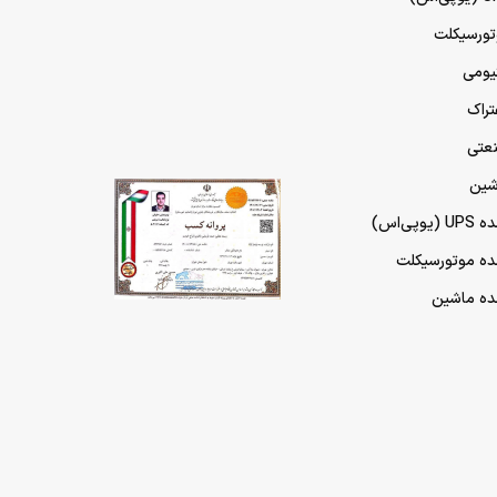
تورسیکلت
تیومی
تراک
نعتی
شین
پی‌اس)
مده موتورسیکلت
مده ماشین