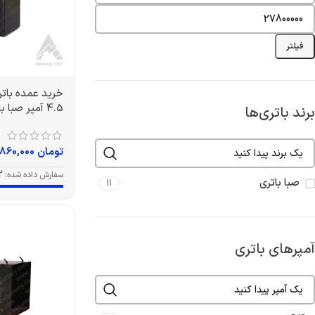
فیلتر
4.5 آمپر صبا باتری
برند باتری‌ها
تومان
860,000
سفارش داده شده:
2
صبا باتری
11
آمپرهای باتری