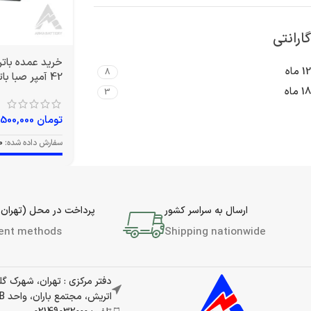
گارانتی
12 ماه
8
42 آمپر صبا باتری
18 ماه
3
تومان
12,500,000
سفارش داده شده:
0
ارسال به سراسر کشور
پرداخت در محل (تهران 
ent methods
Shipping nationwide
دفتر مرکزی : تهران، شهرک گ
اتریش، مجتمع باران، واحد 337B