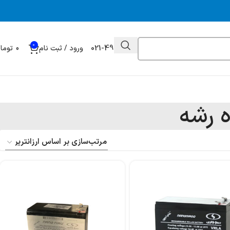
0
021-49032000
ورود / ثبت نام
0
توما
ه رشه