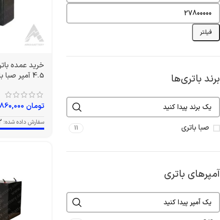
فیلتر
4.5 آمپر صبا باتری
برند باتری‌ها
تومان
860,000
سفارش داده شده:
2
صبا باتری
11
آمپرهای باتری