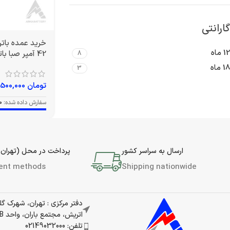
گارانتی
12 ماه
42 آمپر صبا باتری
8
18 ماه
3
تومان
12,500,000
سفارش داده شده:
0
ارسال به سراسر کشور
پرداخت در محل (تهران 
ent methods
Shipping nationwide
دفتر مرکزی : تهران، شهرک گ
اتریش، مجتمع باران، واحد 337B
تلفن: 02149032000