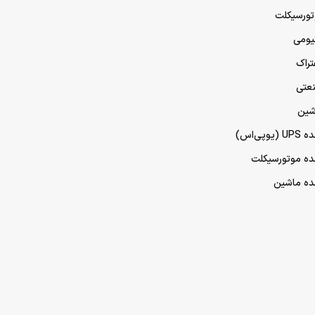
تورسیکلت
تیومی
تراک
نعتی
شین
پی‌اس)
مده موتورسیکلت
مده ماشین