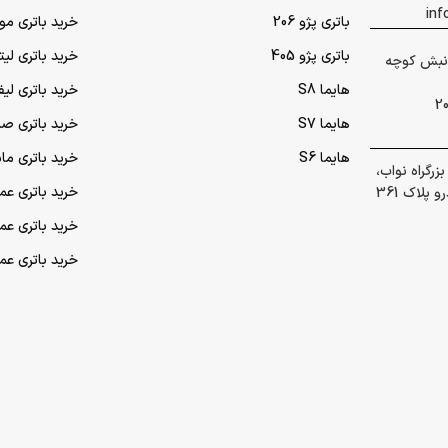
باتری پژو 206
خرید باتری مو
باتری پژو 405
خرید باتری لی
 گلشهر نبش کوچه
هایما S8
خرید باتری لیف
هایما S7
خرید باتری ص
هایما S6
خرید باتری ما
رگراه نواب،
خرید باتری عمده UPS (یو‌
پلاک 361
خرید باتری ع
خرید باتری ع
تمام حقوق برای شرکت توسعه پایدار آرکا محفوظ است.