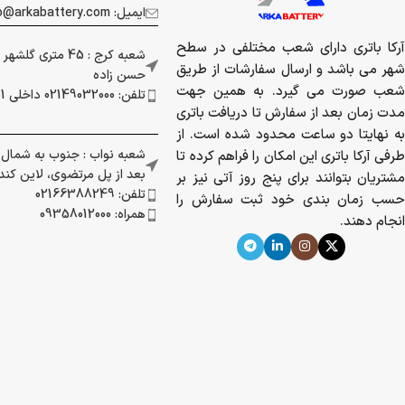
ایمیل: info@arkabattery.com
آرکا باتری دارای شعب مختلفی در سطح
شعبه کرج : 45 متری
شهر می باشد و ارسال سفارشات از طریق
حسن زاده
شعب صورت می گیرد. به همین جهت
تلفن: 02149032000 داخلی 201
مدت زمان بعد از سفارش تا دریافت باتری
به نهایتا دو ساعت محدود شده است. از
شعبه نواب : جنوب به شمال بز
طرفی آرکا باتری این امکان را فراهم کرده تا
بعد از پل مرتضوی، لاین کندرو 
مشتریان بتوانند برای پنج روز آتی نیز بر
تلفن: 02166388249
حسب زمان بندی خود ثبت سفارش را
همراه: 09358012000
انجام دهند.