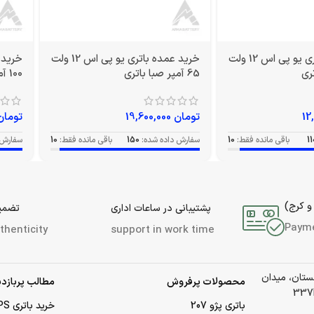
خرید عمده باتری یو پی اس 12 ولت
خرید عمده باتری یو پی اس 12 ولت
65 آمپر صبا باتری
100 آمپر صبا باتری
تومان
19,600,000
تومان
11
باقی مانده فقط:
10
سفارش داده شده:
150
باقی مانده فقط:
10
سفارش 
و کرج)
پشتیبانی در ساعات اداری
تضمین
Paym
thenticity
support in work time
لستان، میدان
محصولات پرفروش
مطالب پربازدی
باتری پژو 207
خرید باتری UPS (یو‌پی‌اس)