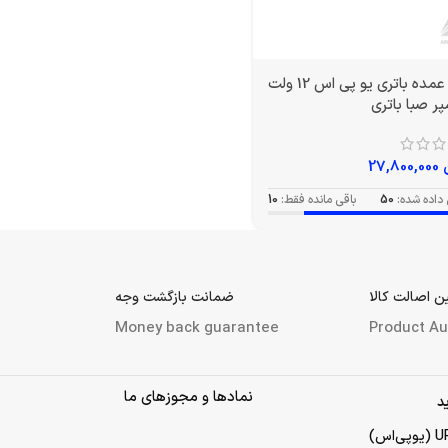
خرید عمده باتری یو پی اس 12 ولت
27,800,000
داده شده:
50
باقی مانده فقط:
10
 اصالت کالا
ضمانت بازگشت وجه
Money back guarantee
Product Au
نمادها و مجوزهای ما
د