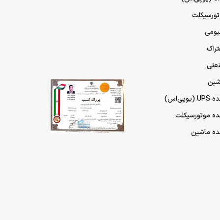
تورسیکلت
تیومی
تراک
نعتی
شین
پی‌اس)
مده موتورسیکلت
مده ماشین