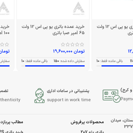
خرید عمده باتری یو پی اس 12 ولت
خرید عمده باتری یو پی اس 12 ولت
65 آمپر صبا باتری
100 آمپر صبا باتری
تومان
19,600,000
تومان
11
باقی مانده فقط:
10
سفارش داده شده:
150
باقی مانده فقط:
10
سفارش 
و کرج)
پشتیبانی در ساعات اداری
تضمین
Paym
thenticity
support in work time
لستان، میدان
محصولات پرفروش
مطالب پربازدی
باتری پژو 207
خرید باتری UPS (یو‌پی‌اس)