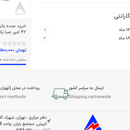
گارانتی
12 ماه
8
42 آمپر صبا باتری
18 ماه
3
تومان
12,500,000
سفارش داده شده:
0
ارسال به سراسر کشور
پرداخت در محل (تهران 
ent methods
Shipping nationwide
دفتر مرکزی : تهران، شهرک گ
اتریش، مجتمع باران، واحد 337B