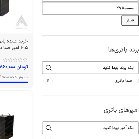
فیلتر
4.5 آمپر صبا باتری
برند باتری‌ها
تومان
860,000
سفارش داده شده:
2
صبا باتری
11
آمپرهای باتری