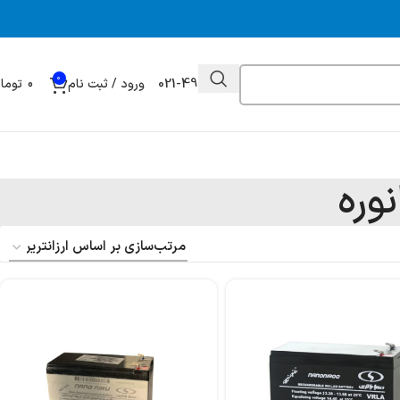
0
021-49032000
ورود / ثبت نام
0
توما
وره