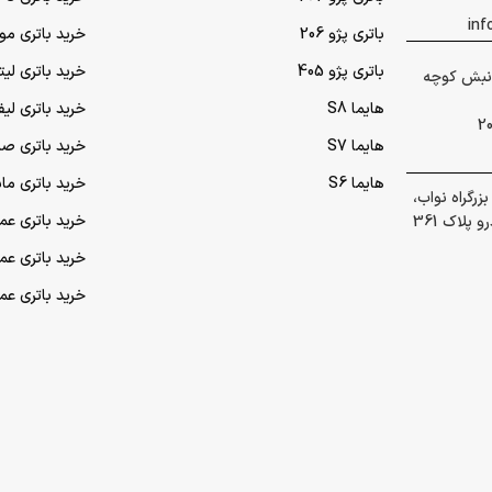
باتری پژو 206
خرید باتری مو
باتری پژو 405
خرید باتری لی
 گلشهر نبش کوچه
هایما S8
خرید باتری لیف
هایما S7
خرید باتری ص
هایما S6
خرید باتری ما
رگراه نواب،
خرید باتری عمده UPS (یو‌
پلاک 361
خرید باتری ع
خرید باتری ع
تمام حقوق برای شرکت توسعه پایدار آرکا محفوظ است.