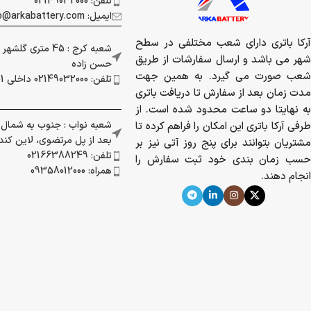
تلفن: 02149032000
ایمیل: info@arkabattery.com
آرکا باتری دارای شعب مختلفی در سطح
شعبه کرج : 45 متری
شهر می باشد و ارسال سفارشات از طریق
حسن زاده
شعب صورت می گیرد. به همین جهت
تلفن: 02149032000 داخلی 201
مدت زمان بعد از سفارش تا دریافت باتری
به نهایتا دو ساعت محدود شده است. از
شعبه نواب : جنوب به شمال بز
طرفی آرکا باتری این امکان را فراهم کرده تا
بعد از پل مرتضوی، لاین کندرو 
مشتریان بتوانند برای پنج روز آتی نیز بر
تلفن: 02166388249
حسب زمان بندی خود ثبت سفارش را
همراه: 09358012000
انجام دهند.