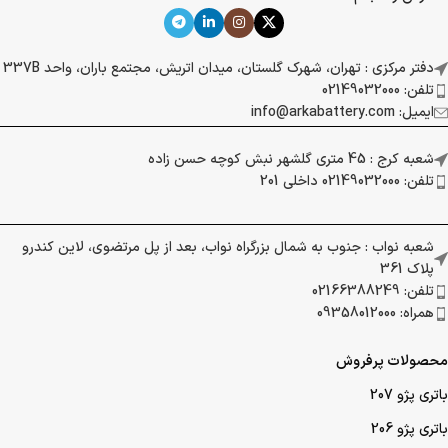
دفتر مرکزی : تهران، شهرک گلستان، میدان اتریش، مجتمع باران، واحد 337B
تلفن: 02149032000
ایمیل: info@arkabattery.com
شعبه کرج : 45 متری گلشهر نبش کوچه حسن زاده
تلفن: 02149032000 داخلی 201
شعبه نواب : جنوب به شمال بزرگراه نواب، بعد از پل مرتضوی، لاین کندرو
پلاک 361
تلفن: 02166388249
همراه: 09358012000
محصولات پرفروش
باتری پژو 207
باتری پژو 206