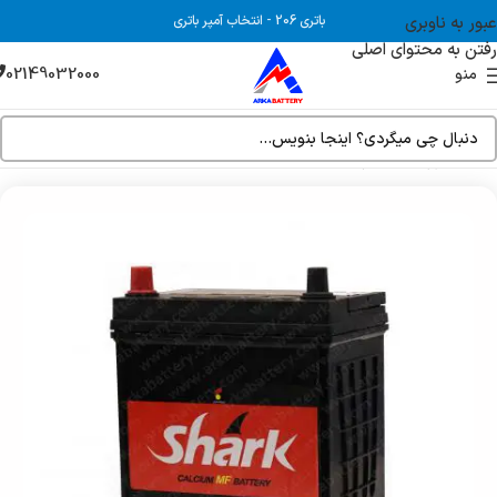
عبور به ناوبری
باتری 206
-
انتخاب آمپر باتری
رفتن به محتوای اصلی
02149032000
منو
خانه
فروشگاه
باتری ماشین