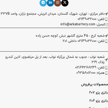
دفتر مرکزی : تهران، شهرک گلستان، میدان اتریش، مجتمع باران، واحد 337B
تلفن: 02149032000
ایمیل: info@arkabattery.com
شعبه کرج : 45 متری گلشهر نبش کوچه حسن زاده
تلفن: 02149032000 داخلی 201
شعبه نواب : جنوب به شمال بزرگراه نواب، بعد از پل مرتضوی، لاین کندرو
پلاک 361
تلفن: 02166388249
همراه: 09358012000
محصولات پرفروش
باتری پژو 207
باتری پژو 206