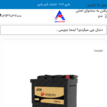
عبور به ناوبری
باتری 206
-
انتخاب آمپر باتری
رفتن به محتوای اصلی
02149032000
منو
خانه
فروشگاه
باتری ماشین
تمام شد!