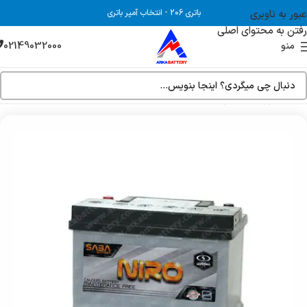
عبور به ناوبری
باتری 206
-
انتخاب آمپر باتری
رفتن به محتوای اصلی
02149032000
منو
خانه
فروشگاه
باتری ماشین