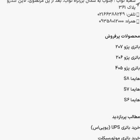
شعبه نواب : جنوب به شمال بزرگراه نواب، بعد از پل مرتضوی، لاین کندرو
پلاک 361
تلفن: 02166388249
همراه: 09358012000
محصولات پرفروش
باتری پژو 207
باتری پژو 206
باتری پژو 405
هایما S8
هایما S7
هایما S6
مطالب پربازدید
خرید باتری UPS (یو‌پی‌اس)
خرید باتری موتورسیکلت