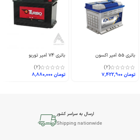
باتری 55 آمپر اکسون
باتری 74 آمپر توربو
(2)
(2)
تومان
7,422,900
تومان
8,880,000
ارسال به سراسر کشور
Shipping nationwide