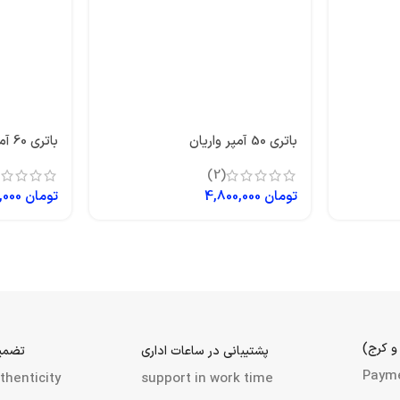
باتری 50 آمپر واریان
باتری 60 آمپر بلند توربو
(2)
تومان
4,800,000
تومان
7,200,000
و کرج)
پشتیبانی در ساعات اداری
تضمین
Paym
thenticity
support in work time