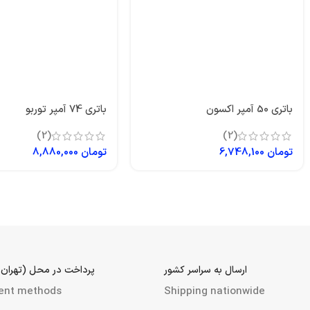
باتری 50 آمپر اکسون
باتری 74 آمپر توربو
(2)
(2)
تومان
6,748,100
تومان
8,880,000
ارسال به سراسر کشور
پرداخت در محل (تهران 
ent methods
Shipping nationwide