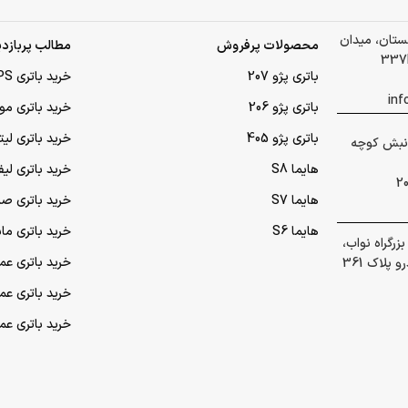
لستان، میدان
محصولات پرفروش
مطالب پربازدی
باتری پژو 207
خرید باتری UPS (یو‌پی‌اس)
باتری پژو 206
خرید باتری مو
باتری پژو 405
خرید باتری لی
 گلشهر نبش کوچه
هایما S8
خرید باتری لیف
هایما S7
خرید باتری ص
هایما S6
خرید باتری ما
رگراه نواب،
خرید باتری عمده UPS (یو‌
پلاک 361
خرید باتری ع
خرید باتری ع