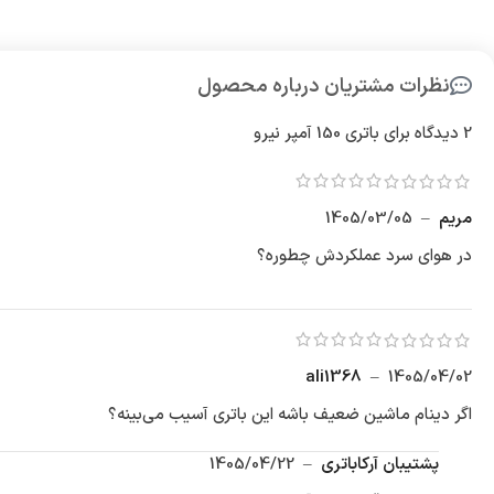
نظرات مشتریان درباره محصول
2 دیدگاه برای
باتری 150 آمپر نیرو
مریم
–
1405/03/05
در هوای سرد عملکردش چطوره؟
ali1368
–
1405/04/02
اگر دینام ماشین ضعیف باشه این باتری آسیب می‌بینه؟
پشتیبان آرکاباتری
–
1405/04/22