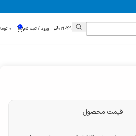
0
021-49032000
ورود / ثبت نام
0
توما
قیمت محصول