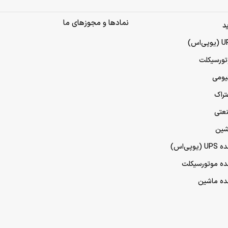
نمادها و مجوزهای ما
د
تورسیکلت
تیومی
تراک
نعتی
شین
پی‌اس)
مده موتورسیکلت
مده ماشین