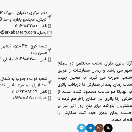
دفتر مرکزی : تهران، شهرک گ
اتریش، مجتمع باران، واحد 337B
تلفن: 02149032000
ایمیل: info@arkabattery.com
شعبه کرج : 45 متری
حسن زاده
تلفن: 02149032000 داخلی 201
آرکا باتری دارای شعب مختلفی در سطح
شهر می باشد و ارسال سفارشات از طریق
شعب صورت می گیرد. به همین جهت
شعبه نواب : جنوب به شمال بز
مدت زمان بعد از سفارش تا دریافت باتری
بعد از پل مرتضوی، لاین کندرو 
به نهایتا دو ساعت محدود شده است. از
تلفن: 02166388249
همراه: 09358012000
طرفی آرکا باتری این امکان را فراهم کرده تا
مشتریان بتوانند برای پنج روز آتی نیز بر
حسب زمان بندی خود ثبت سفارش را
انجام دهند.