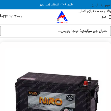
عبور به ناوبری
باتری 206
-
انتخاب آمپر باتری
رفتن به محتوای اصلی
02149032000
منو
خانه
فروشگاه
باتری ماشین