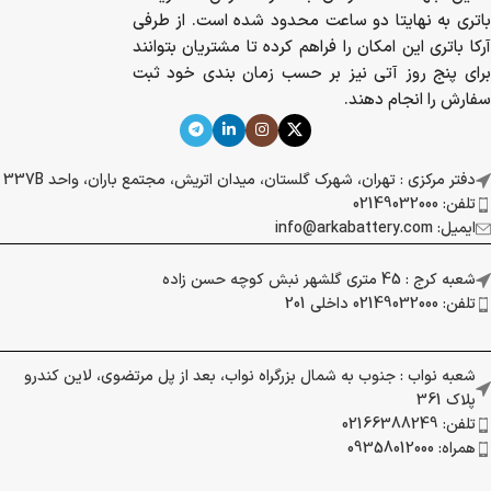
باتری به نهایتا دو ساعت محدود شده است. از طرفی
آرکا باتری این امکان را فراهم کرده تا مشتریان بتوانند
برای پنج روز آتی نیز بر حسب زمان بندی خود ثبت
سفارش را انجام دهند.
دفتر مرکزی : تهران، شهرک گلستان، میدان اتریش، مجتمع باران، واحد 337B
تلفن: 02149032000
ایمیل: info@arkabattery.com
شعبه کرج : 45 متری گلشهر نبش کوچه حسن زاده
تلفن: 02149032000 داخلی 201
شعبه نواب : جنوب به شمال بزرگراه نواب، بعد از پل مرتضوی، لاین کندرو
پلاک 361
تلفن: 02166388249
همراه: 09358012000