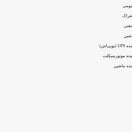
تیومی
فتراک
نعتی
اشین
پی‌اس)
مده موتورسیکلت
مده ماشین