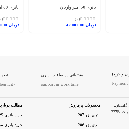
باتری 50 آمپر واریان
باتری 60 آمپر بلند توربو
(2)
(2)
تومان
4,800,000
تومان
7,200,000
ن و کرج)
پشتیبانی در ساعات اداری
تضمین
Payment
henticity
support in work time
محصولات پرفروش
مطالب پربازدی
گلستان،
 337B
باتری پژو 207
خرید باتری UPS (یو‌پی‌اس)
باتری پژو 206
خرید باتری م