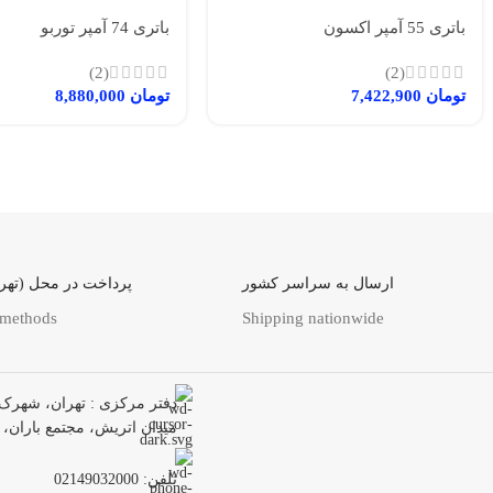
باتری 55 آمپر اکسون
باتری 74 آمپر توربو
(2)
(2)
تومان
7,422,900
تومان
8,880,000
ارسال به سراسر کشور
پرداخت در محل (تهرا
 methods
Shipping nationwide
دفتر مرکزی : تهران، شهرک 
میدان اتریش، مجتمع باران، واحد
تلفن: 02149032000