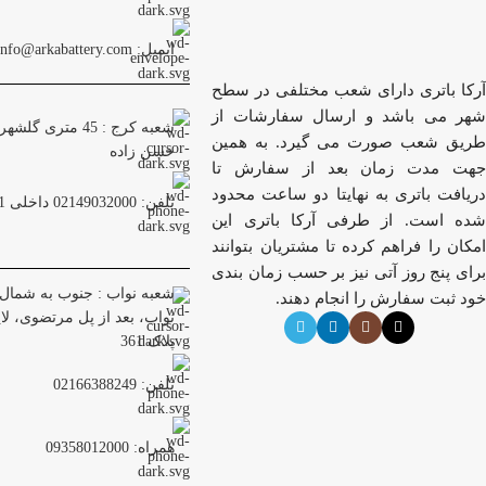
ایمیل: info@arkabattery.com
آرکا باتری دارای شعب مختلفی در سطح
شهر می باشد و ارسال سفارشات از
شعبه کرج : 45 متری
طریق شعب صورت می گیرد. به همین
حسن زاده
جهت مدت زمان بعد از سفارش تا
دریافت باتری به نهایتا دو ساعت محدود
تلفن: 02149032000 داخلی 201
شده است. از طرفی آرکا باتری این
امکان را فراهم کرده تا مشتریان بتوانند
برای پنج روز آتی نیز بر حسب زمان بندی
شعبه نواب : جنوب به شمال 
خود ثبت سفارش را انجام دهند.
نواب، بعد از پل مرتضوی، لا
پلاک 361
تلفن: 02166388249
همراه: 09358012000