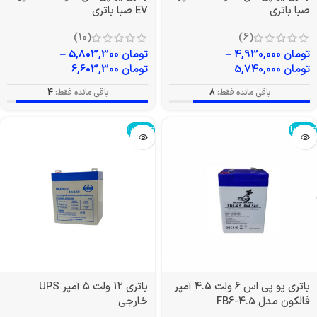
صبا باتری
EV صبا باتری
(10)
(6)
تومان
4,930,000
–
تومان
5,803,300
–
تومان
5,740,000
تومان
6,603,300
باقی مانده فقط:
8
باقی مانده فقط:
4
تمام شد!
تمام شد!
باتری یو پی اس 6 ولت 4.5 آمپر
باتری ۱۲ ولت ۵ آمپر UPS
فالکون مدل FB6-4.5
خارجی