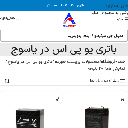
عبور به ناوبری
باتری 206
-
انتخاب آمپر باتری
رفتن به محتوای اصلی
2149032000
منو
باتری یو پی اس در یاسوج
خانه
فروشگاه
محصولات برچسب خورده “باتری یو پی اس در یاسوج”
نمایش همه 20 نتیجه
مشاهده فیلترها