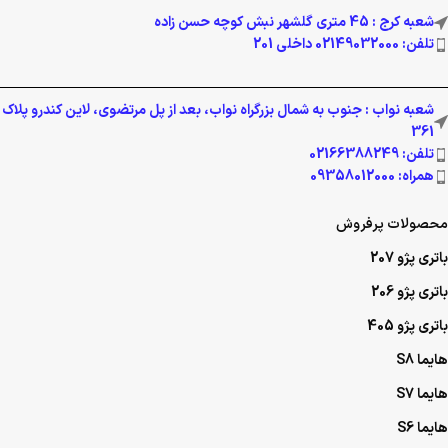
شعبه کرج : 45 متری گلشهر نبش کوچه حسن زاده
تلفن: 02149032000 داخلی 201
شعبه نواب : جنوب به شمال بزرگراه نواب، بعد از پل مرتضوی، لاین کندرو پلاک
361
تلفن: 02166388249
همراه: 09358012000
محصولات پرفروش
باتری پژو 207
باتری پژو 206
باتری پژو 405
هایما S8
هایما S7
هایما S6